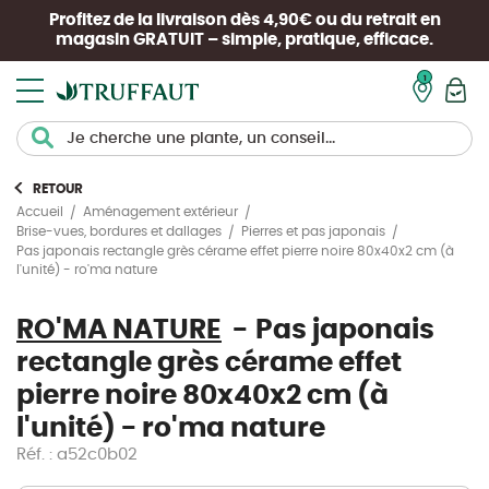
Profitez de la livraison dès 4,90€ ou du retrait en
magasin
GRATUIT
– simple, pratique, efficace.
Mon pan
RETOUR
Accueil
Aménagement extérieur
Brise-vues, bordures et dallages
Pierres et pas japonais
Pas japonais rectangle grès cérame effet pierre noire 80x40x2 cm (à
l'unité) - ro'ma nature
RO'MA NATURE
Pas japonais
rectangle grès cérame effet
pierre noire 80x40x2 cm (à
l'unité) - ro'ma nature
Réf. : a52c0b02