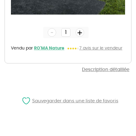
Skip
to
the
-
beginning
+
of
the
images
gallery
Vendu par
RO'MA Nature
7 avis sur le vendeur
Description détaillée
Sauvegarder dans une liste de favoris