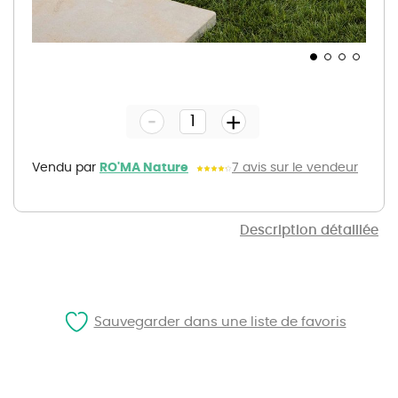
Skip
to
the
-
beginning
+
of
the
images
gallery
Vendu par
RO'MA Nature
7 avis sur le vendeur
Description détaillée
Sauvegarder dans une liste de favoris