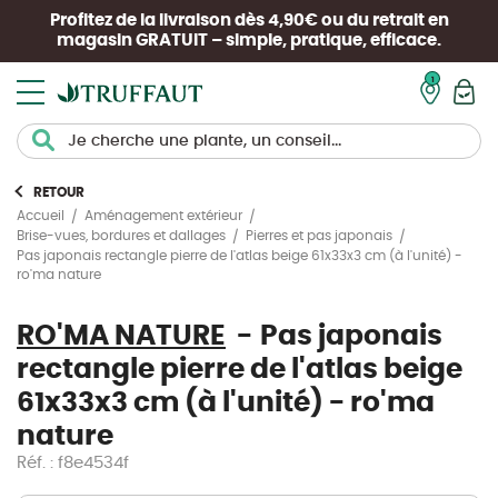
Profitez de la livraison dès 4,90€ ou du retrait en
magasin
GRATUIT
– simple, pratique, efficace.
Mon pan
RETOUR
Accueil
Aménagement extérieur
Brise-vues, bordures et dallages
Pierres et pas japonais
Pas japonais rectangle pierre de l'atlas beige 61x33x3 cm (à l'unité) -
ro'ma nature
RO'MA NATURE
Pas japonais
rectangle pierre de l'atlas beige
61x33x3 cm (à l'unité) - ro'ma
nature
Réf. : f8e4534f