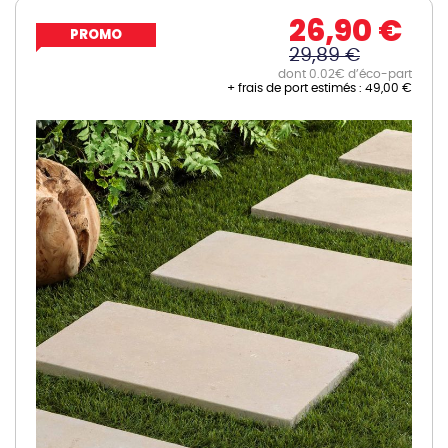
26,90 €
PROMO
29,89 €
dont 0.02€ d’éco-part
+ frais de port estimés :
49,00 €
Skip
to
the
end
of
the
images
gallery