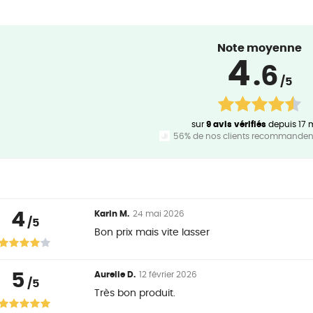
Note moyenne
4
.6
/5
sur
9 avis vérifiés
depuis 17 
56% de nos clients recommandent
4
Karin M.
24 mai 2026
/5
Bon prix mais vite lasser
5
Aurelie D.
12 février 2026
/5
Très bon produit.