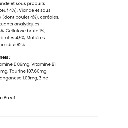
ande et sous produits
uf 4%), Viande et sous
 (dont poulet 4%), céréales,
tuants analytiques :
%, Cellulose brute 1%,
brutes 4,5%, Matières
Humidité 82%
nels :
itamine E 89mg, Vitamine B1
9mg, Taurine 187.60mg,
anganese 1.08mg, Zinc
 :
Bœuf