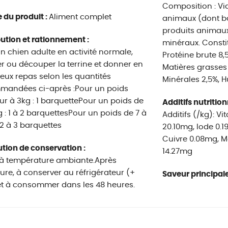
Composition : Vi
 du produit :
Aliment complet
animaux (dont bœ
produits animaux
bution et rationnement :
minéraux. Consti
n chien adulte en activité normale,
Protéine brute 8,5
r ou découper la terrine et donner en
Matières grasses 
eux repas selon les quantités
Minérales 2,5%, 
mandées ci-après :Pour un poids
eur à 3kg : 1 barquettePour un poids de
Additifs nutrition
g : 1 à 2 barquettesPour un poids de 7 à
Additifs (/kg): V
: 2 à 3 barquettes
20.10mg, Iode 0.1
Cuivre 0.08mg, M
tion de conservation :
14.27mg
 à température ambiante.Après
ure, à conserver au réfrigérateur (+
Saveur principale
et à consommer dans les 48 heures.