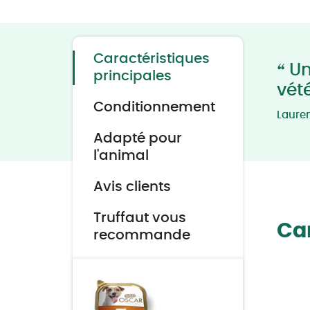
Skip
to
the
beginning
of
the
Caractéristiques
images
“
Un
gallery
principales
vét
Conditionnement
Laure
Adapté pour
l'animal
Avis clients
Truffaut vous
Car
recommande