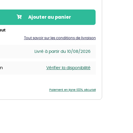
Nos marques de la nature
Découvrez nos marques
Ajouter au panier
Mon potager
Nos marques de la nature
aut
Tout savoir sur les conditions de livraison
Ventes éphémères de plantes
Livré à partir du 10/08/2026
in
Vérifier la disponibilité
Paiement en ligne 100% sécurisé