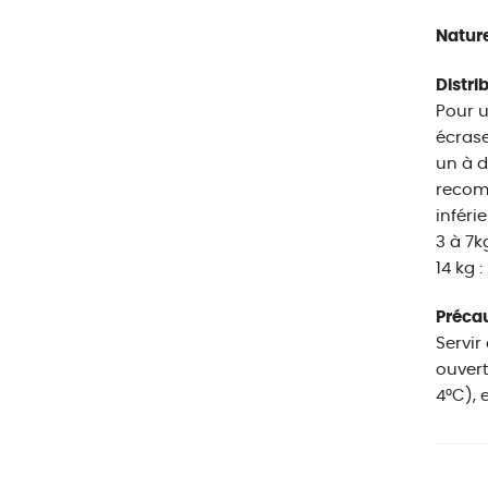
Nature
Distri
Pour u
écrase
un à d
recom
inféri
3 à 7k
14 kg 
Précau
Servir
ouvert
4°C), 