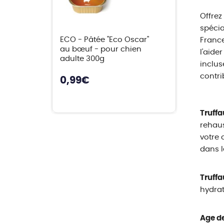
Offrez
spécia
ECO - Pâtée "Eco Oscar"
France
au bœuf - pour chien
l'aide
adulte 300g
inclus
contri
0,99
€
Truffa
rehaus
votre 
dans l
Truffa
hydrat
Age de