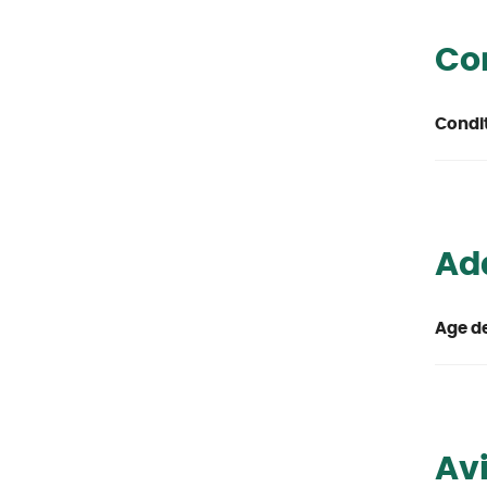
Co
Condi
Ada
Age de
Avi