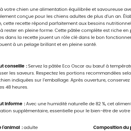
 à votre chien une alimentation équilibrée et savoureuse av
lement conçue pour les chiens adultes de plus d’un an. Éla
, cette recette répond parfaitement aux besoins nutritionn
r à rester en pleine forme. Cette pâtée complète est riche en
es dans la recette jouent un rôle clé dans le bon fonctionn
buent à un pelage brillant et en pleine santé.
ut conseille :
Servez la pâtée Eco Oscar au bœuf à tempéra
ser les saveurs. Respectez les portions recommandées selon l
chien indiquées sur l’emballage. Après ouverture, conserve
es 48 heures.
ut informe :
Avec une humidité naturelle de 82 %, cet alime
ation supplémentaire, essentielle pour le bien-être de votre
 l'animal :
adulte
Composition du p