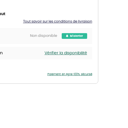
Nos marques de la nature
Découvrez nos marques
aut
Mon potager
Tout savoir sur les conditions de livraison
Nos marques de la nature
Non disponible
M'alerter
Ventes éphémères de plantes
in
Vérifier la disponibilité
Paiement en ligne 100% sécurisé