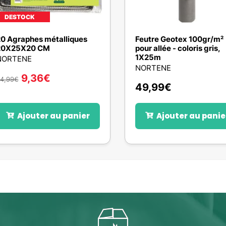
DESTOCK
0 Agraphes métalliques
Feutre Geotex 100gr/m²
20X25X20 CM
pour allée - coloris gris,
1X25m
NORTENE
NORTENE
9,36
€
14,99
€
49,99
€
Ajouter au panier
Ajouter au panie