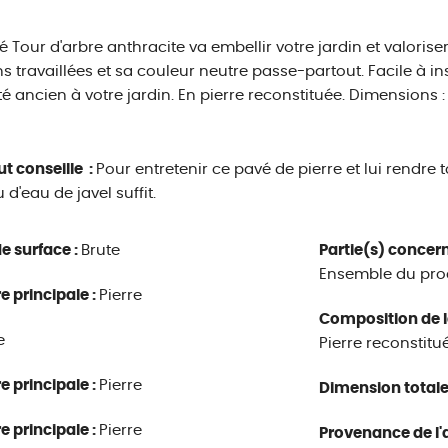
é Tour d'arbre anthracite va embellir votre jardin et valoris
ons travaillées et sa couleur neutre passe-partout. Facile à inst
té ancien à votre jardin. En pierre reconstituée. Dimensions : L.
ut conseille :
Pour entretenir ce pavé de pierre et lui rendre
 d'eau de javel suffit.
e surface :
Brute
Partie(s) concern
Ensemble du pro
e principale :
Pierre
Composition de l
e
Pierre reconstitu
e principale :
Pierre
Dimension totale
e principale :
Pierre
Provenance de l'a