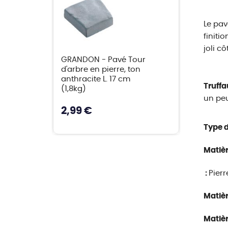
Le pav
finiti
joli cô
GRANDON - Pavé Tour
d'arbre en pierre, ton
anthracite L. 17 cm
Truffa
(1,8kg)
un peu
2,99 €
Type d
Matièr
:
Pierr
Matièr
Matièr