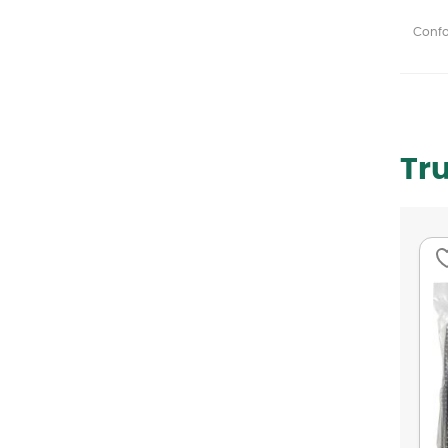
Confor
Tr