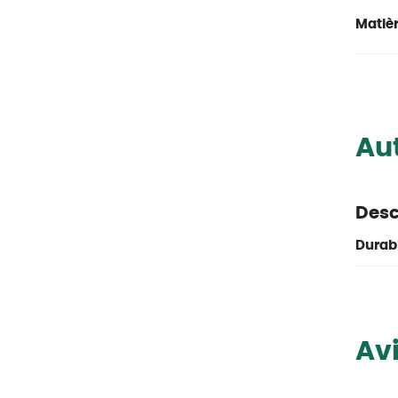
Matièr
Aut
Des
Durabi
Avi