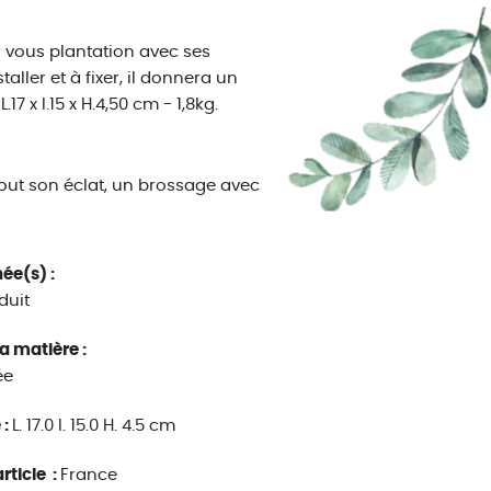
er vous plantation avec ses
aller et à fixer, il donnera un
17 x l.15 x H.4,50 cm - 1,8kg.
 tout son éclat, un brossage avec
ée(s) :
duit
a matière :
ée
 :
L. 17.0 l. 15.0 H. 4.5 cm
rticle :
France