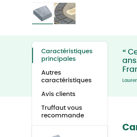
Skip
to
the
beginning
of
the
“
Caractéristiques
Ce
images
gallery
principales
ans.
Fra
Autres
caractéristiques
Laure
Avis clients
Truffaut vous
recommande
Car