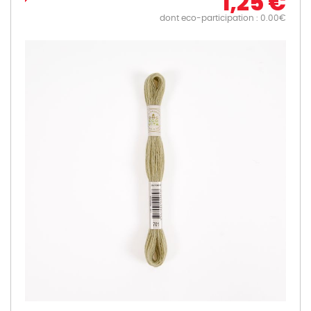
1,25 €
dont eco-participation : 0.00€
Skip
to
the
end
of
the
images
gallery
Skip