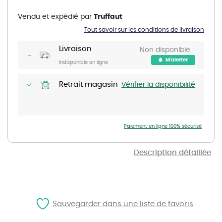
to
the
Vendu et expédié par
Truffaut
beginning
of
Tout savoir sur les conditions de livraison
the
images
gallery
Livraison
Non disponible
M'alerter
Indisponible en ligne
Retrait magasin
Vérifier la disponibilité
Paiement en ligne 100% sécurisé
Description détaillée
Sauvegarder dans une liste de favoris