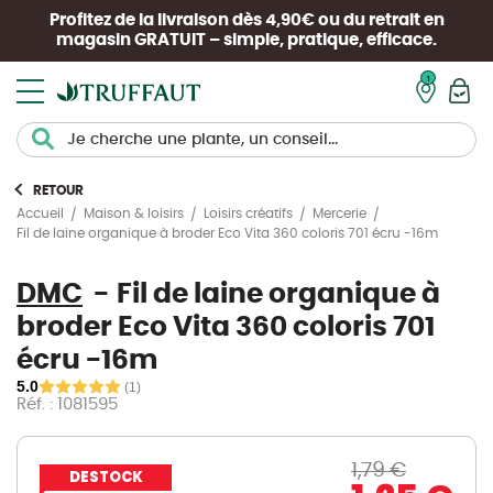
Profitez de la livraison dès 4,90€ ou du retrait en
magasin
GRATUIT
– simple, pratique, efficace.
Mon pan
RETOUR
Accueil
Maison & loisirs
Loisirs créatifs
Mercerie
Fil de laine organique à broder Eco Vita 360 coloris 701 écru -16m
DMC
Fil de laine organique à
broder Eco Vita 360 coloris 701
écru -16m
5.0
(1)
Réf. : 1081595
1,79 €
DESTOCK