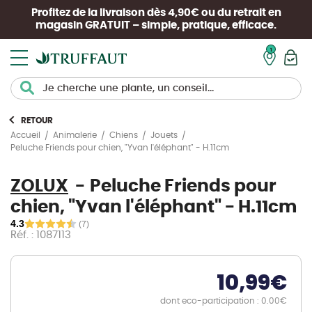
Profitez de la livraison dès 4,90€ ou du retrait en
magasin
GRATUIT
– simple, pratique, efficace.
Mon pan
RETOUR
Accueil
Animalerie
Chiens
Jouets
Peluche Friends pour chien, "Yvan l'éléphant" - H.11cm
ZOLUX
Peluche Friends pour
chien, "Yvan l'éléphant" - H.11cm
4.3
(7)
Réf. : 1087113
10,99
€
dont eco-participation : 0.00€