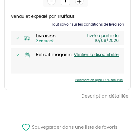
-
+
of
the
images
gallery
Vendu et expédié par
Truffaut
Tout savoir sur les conditions de livraison
Livraison
Livré à partir du
10/08/2026
2 en stock
Retrait magasin
Vérifier la disponibilité
Paiement en ligne 100% sécurisé
Description détaillée
Sauvegarder dans une liste de favoris