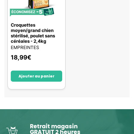
-5
%
ÉCONOMISEZ
Croquettes
moyen/grand chien
stérilisé, poulet sans
céréales - 2,4kg
EMPREINTES
18,99
€
Ajouter au panier
Retrait magasin
GRATUIT 2 heures