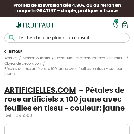
Profitez de la livraison dès 4,90€ ou du retrait en
magasin
GRATUIT
– simple, pratique, efficace.
Mon pan
RETOUR
Accueil
Maison & loisirs
Décoration et aménagement d'intérieur
Objets de décoration
Pétales de rose artificiels x 100 jaune avec feuilles en tissu - couleur:
jaune
ARTIFICIELLES.COM
Pétales de
rose artificiels x 100 jaune avec
feuilles en tissu - couleur: jaune
Réf. : 695500