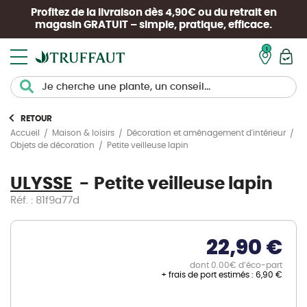
Profitez de la livraison dès 4,90€ ou du retrait en
magasin
GRATUIT
– simple, pratique, efficace.
Mon pan
RETOUR
Accueil
Maison & loisirs
Décoration et aménagement d'intérieur
Petite veilleuse lapin
Objets de décoration
ULYSSE
Petite veilleuse lapin
Réf. : 81f9a77d
22,90 €
dont 0.00€ d’éco-part
+ frais de port estimés :
6,90 €
Skip