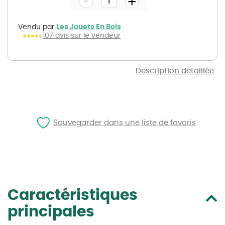
+
of
the
images
gallery
Vendu par
Les Jouets En Bois
107 avis sur le vendeur
Description détaillée
Sauvegarder dans une liste de favoris
Caractéristiques
principales