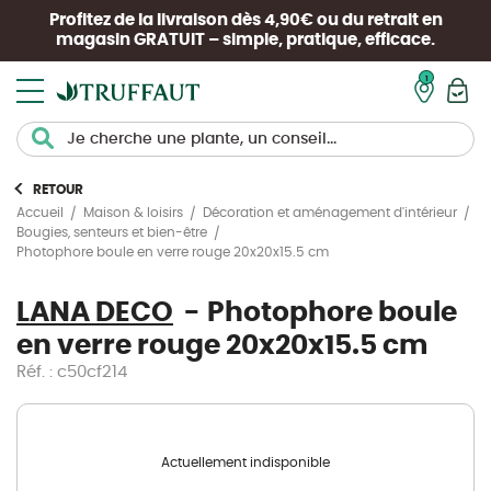
Profitez de la livraison dès 4,90€ ou du retrait en
magasin
GRATUIT
– simple, pratique, efficace.
Mon pan
RETOUR
Accueil
Maison & loisirs
Décoration et aménagement d'intérieur
Bougies, senteurs et bien-être
Photophore boule en verre rouge 20x20x15.5 cm
LANA DECO
Photophore boule
en verre rouge 20x20x15.5 cm
Réf. : c50cf214
Actuellement indisponible