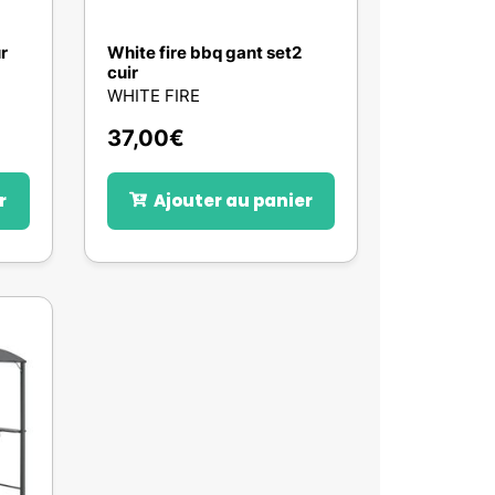
r
White fire bbq gant set2
cuir
WHITE FIRE
37,00
€
r
Ajouter au panier