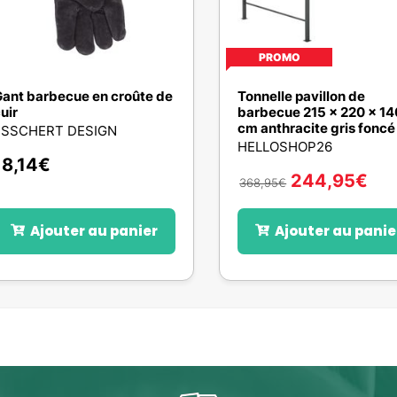
PROMO
ant barbecue en croûte de
Tonnelle pavillon de
uir
barbecue 215 x 220 x 14
cm anthracite gris foncé
ESSCHERT DESIGN
HELLOSHOP26
18,14
€
244,95
€
368,95
€
Ajouter au panier
Ajouter au panie