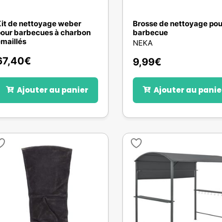
it de nettoyage weber
Brosse de nettoyage pou
our barbecues à charbon
barbecue
maillés
NEKA
67,40
€
9,99
€
Ajouter au panier
Ajouter au panie