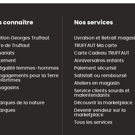
 connaître
Nos services
tion Georges Truffaut
Livraison et Retrait magas
re de Truffaut
TRUFFAUT Ma carte
nariats
Carte Cadeau TRUFFAUT
tement
Anniversaires enfants
 égalité femmes-hommes
Paiement sécurisé
ngagements pour la Terre
Satisfait ou remboursé
s Hommes
Ateliers en magasin
agasins
Service clients sourds et
malentendants
arques de la nature
Découvrir la marketplace
arques
Devenir vendeur sur la
marketplace
Tous les services