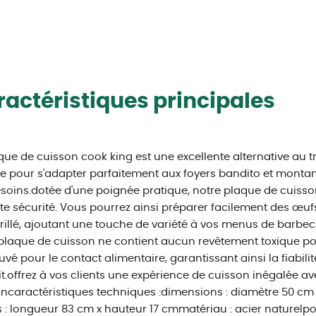
actéristiques principales
que de cuisson cook king est une excellente alternative au tr
 pour s'adapter parfaitement aux foyers bandito et montana
soins.dotée d'une poignée pratique, notre plaque de cuisson
te sécurité. Vous pourrez ainsi préparer facilement des œuf
rillé, ajoutant une touche de variété à vos menus de barbec
plaque de cuisson ne contient aucun revêtement toxique pour 
vé pour le contact alimentaire, garantissant ainsi la fiabilité
t.offrez à vos clients une expérience de cuisson inégalée a
ncaractéristiques techniques :dimensions : diamètre 50 c
s : longueur 83 cm x hauteur 17 cmmatériau : acier naturelpoi