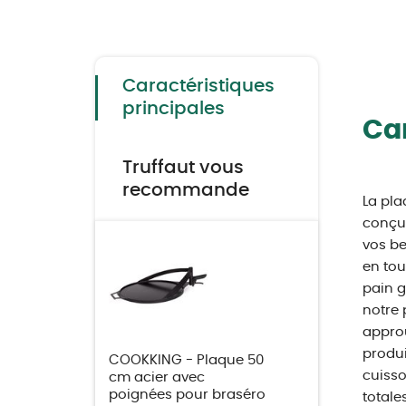
Skip
to
the
beginning
of
the
Caractéristiques
images
gallery
principales
Car
Truffaut vous
recommande
La pla
conçue
vos be
en tou
pain g
notre 
approu
produi
COOKKING - Plaque 50
cuisso
cm acier avec
poignées pour braséro
totale