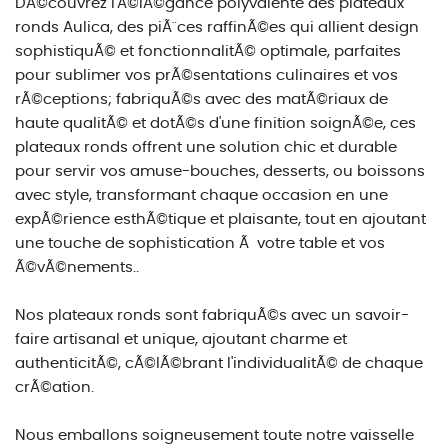
DÃ©couvrez l'Ã©lÃ©gance polyvalente des plateaux
ronds Aulica, des piÃ¨ces raffinÃ©es qui allient design
sophistiquÃ© et fonctionnalitÃ© optimale, parfaites
pour sublimer vos prÃ©sentations culinaires et vos
rÃ©ceptions; fabriquÃ©s avec des matÃ©riaux de
haute qualitÃ© et dotÃ©s d'une finition soignÃ©e, ces
plateaux ronds offrent une solution chic et durable
pour servir vos amuse-bouches, desserts, ou boissons
avec style, transformant chaque occasion en une
expÃ©rience esthÃ©tique et plaisante, tout en ajoutant
une touche de sophistication Ã votre table et vos
Ã©vÃ©nements..
Nos plateaux ronds sont fabriquÃ©s avec un savoir-
faire artisanal et unique, ajoutant charme et
authenticitÃ©, cÃ©lÃ©brant l'individualitÃ© de chaque
crÃ©ation.
Nous emballons soigneusement toute notre vaisselle