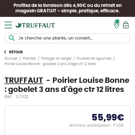
Profitez de la livraison dès 4,90€ ou du retrait en
magasin
GRATUIT
– simple, pratique, efficace.
Mon pan
RETOUR
Accueil
Plantes
Potager et verger
Fruitiers et agrumes
Poirier Louise Bonne : gobelet 3 ans d'âge ctr 12 litres
TRUFFAUT
Poirier Louise Bonne
: gobelet 3 ans d'âge ctr 12 litres
Réf. : 37702
55,99
€
dont eco-participation : 0.00€