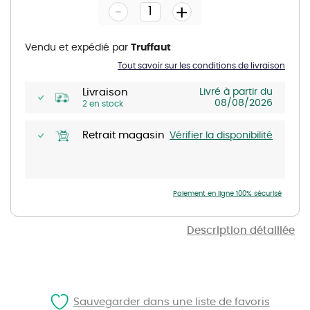
-
beginning
+
of
the
images
gallery
Vendu et expédié par
Truffaut
Tout savoir sur les conditions de livraison
Livraison
Livré à partir du
08/08/2026
2 en stock
Retrait magasin
Vérifier la disponibilité
Paiement en ligne 100% sécurisé
Description détaillée
Sauvegarder dans une liste de favoris