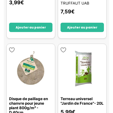
3,99
€
TRUFFAUT UAB
7,59
€
Ajouter au panier
Ajouter au panier
Disque de paillage en
Terreau universel
chanvre pour jeune
"Jardin de France"- 20L
plant 800g/m² -
5,99
€
D.40cm