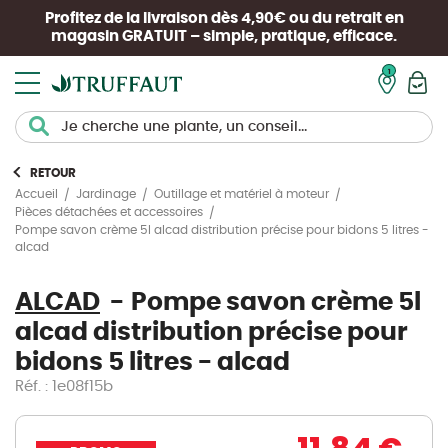
Profitez de la livraison dès 4,90€ ou du retrait en
magasin
GRATUIT
– simple, pratique, efficace.
Mon pan
RETOUR
Accueil
Jardinage
Outillage et matériel à moteur
Pièces détachées et accessoires
Pompe savon crème 5l alcad distribution précise pour bidons 5 litres -
alcad
ALCAD
Pompe savon crème 5l
alcad distribution précise pour
bidons 5 litres - alcad
Réf. : 1e08f15b