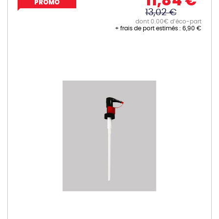
11,84 €
PROMO
13,02 €
dont 0.00€ d’éco-part
+ frais de port estimés :
6,90 €
Skip
to
the
end
of
the
images
gallery