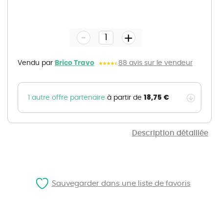
Skip
to
the
-
beginning
+
of
the
images
gallery
Vendu par
Brico Travo
88 avis sur le vendeur
18,75 €
1 autre offre partenaire
à partir de
Description détaillée
Sauvegarder dans une liste de favoris