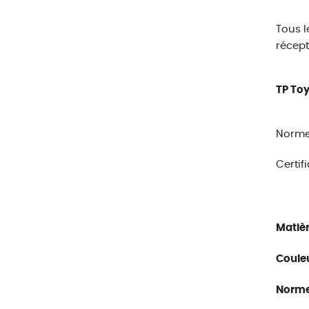
Tous l
récept
TP To
Normes
Certif
Matièr
Couleu
Norme