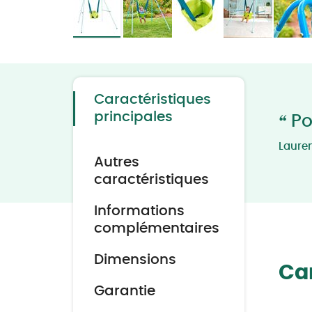
Skip
to
the
beginning
of
the
Caractéristiques
images
gallery
principales
“
Po
Laure
Autres
caractéristiques
Informations
complémentaires
Dimensions
Car
Garantie