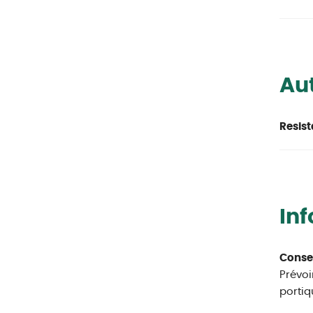
Aut
Resist
In
Conseil
Prévoi
portiq