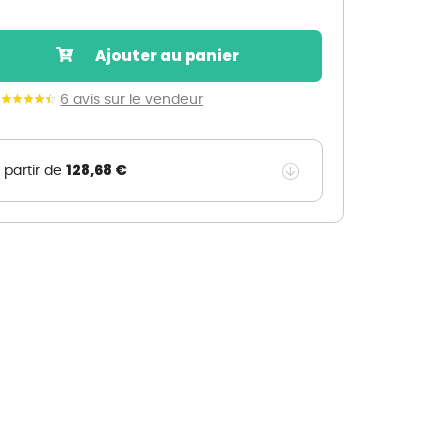
Nos marques de la nature
Découvrez nos marques
Ajouter au panier
Mon potager
Nos marques de la nature
6 avis sur le vendeur
Ventes éphémères de plantes
128,68 €
 partir de