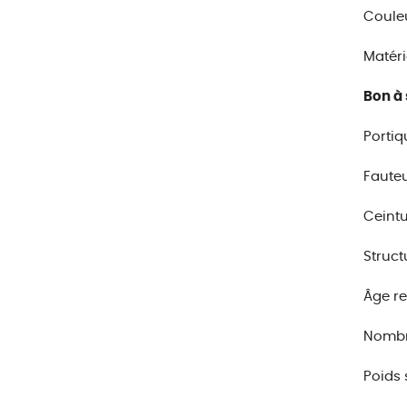
Couleu
Matéri
Bon à 
Portiq
Fauteu
Ceintu
Struct
Âge r
Nombre
Poids 