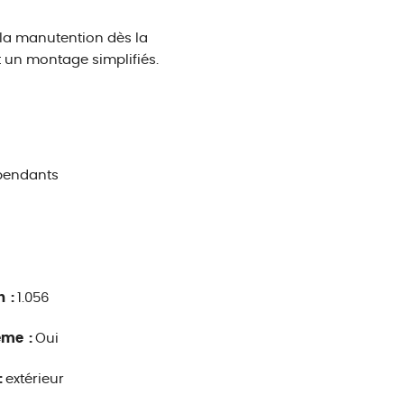
 la manutention dès la
t un montage simplifiés.
épendants
n :
1.056
ême :
Oui
:
extérieur