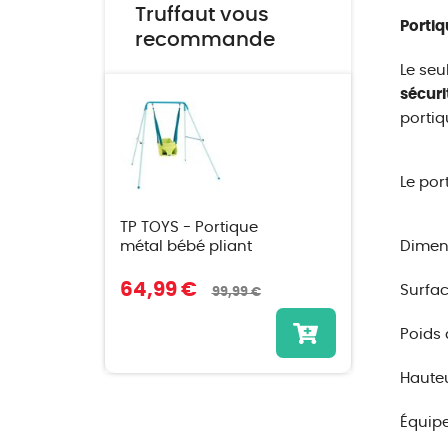
Truffaut vous
Portiq
recommande
Le seu
sécuri
portiq
Le por
TP TOYS - Portique
métal bébé pliant
Dimens
64,99 €
Surfac
99,99 €
Poids 
Hauteu
Équipe