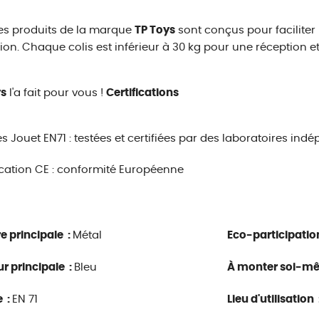
es produits de la marque
TP Toys
sont conçus pour faciliter
ion. Chaque colis est inférieur à 30 kg pour une réception e
ys
l'a fait pour vous !
Certifications
 Jouet EN71 : testées et certifiées par des laboratoires ind
ication CE : conformité Européenne
e principale :
Métal
Eco-participatio
r principale :
Bleu
À monter soi-m
 :
EN 71
Lieu d'utilisation 