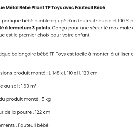
ue Métal Bébé Pliant TP Toys avec Fauteuil Bébé
l portique bébé pliable équipé d'un fauteuil souple et 100 % 
té à fermeture 3 points
. Conçu pour une sécurité maximale e
ue est le premier choix pour votre enfant.
tique balançoire bébé TP Toys est facile à monter, à utiliser e
ions produit monté : L. 148 x l. 110 x H. 129 cm
e au sol : 1,63 m²
du produit monté : 5 kg
r de la poutre : 122 cm
ments : Fauteuil bébé