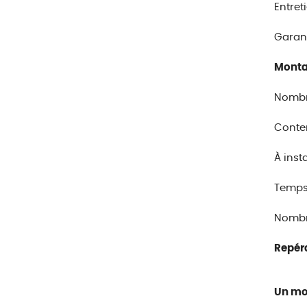
Entret
Garant
Mont
Nombre
Conten
À inst
Temps
Nombre
Repéra
Un mo