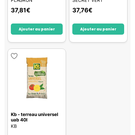
PLAGRON
SECRET VERT
37,81
€
37,76
€
Ajouter au panier
Ajouter au panier
Kb - terreau universel
uab 40l
KB