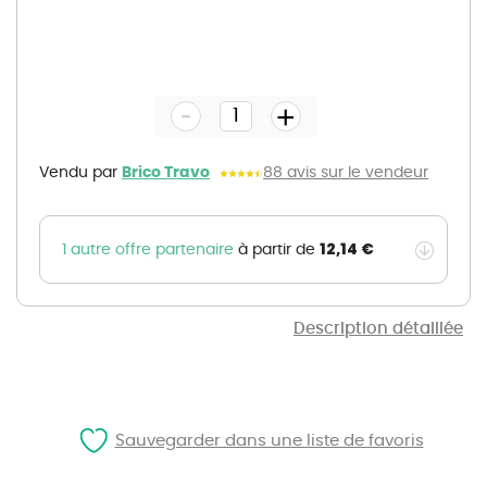
Skip
to
the
-
beginning
+
of
the
images
gallery
Vendu par
Brico Travo
88 avis sur le vendeur
12,14 €
1 autre offre partenaire
à partir de
Description détaillée
Sauvegarder dans une liste de favoris