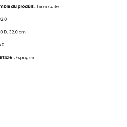
mble du produit :
Terre cuite
32.0
.0 D. 32.0 cm
.0
rticle :
Espagne