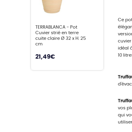
Ce pot
élégan
TERRABLANCA - Pot
Cuvier strié en terre
versio
cuite claire Ø 32 x H. 25
cuvier
cm
idéal 
10 litre
21,49
€
Truffa
d'évac
Truffa
vos pl
qui vo
utilis