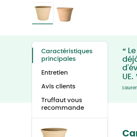
Skip
to
the
beginning
of
“
the
Le 
Caractéristiques
images
gallery
déj
principales
d'é
Entretien
UE.
Avis clients
Laure
Truffaut vous
recommande
Car