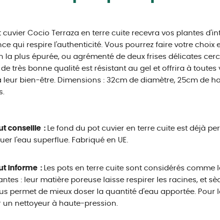
 cuvier Cocio Terraza en terre cuite recevra vos plantes d'int
ce qui respire l'authenticité. Vous pourrez faire votre choix 
n la plus épurée, ou agrémenté de deux frises délicates cercl
 de très bonne qualité est résistant au gel et offrira à tout
à leur bien-être. Dimensions : 32cm de diamètre, 25cm de 
s.
ut conseille :
Le fond du pot cuvier en terre cuite est déjà p
uer l'eau superflue. Fabriqué en UE.
ut informe :
Les pots en terre cuite sont considérés comme 
antes : leur matière poreuse laisse respirer les racines, et s
us permet de mieux doser la quantité d'eau apportée. Pour l
er un nettoyeur à haute-pression.