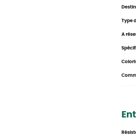
Destin
Type d
A rése
Spécifi
Colori
Comme
Ent
Résist