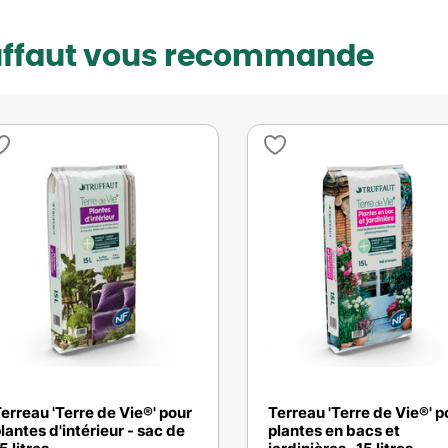
uffaut vous recommande
erreau 'Terre de Vie®' pour
Terreau 'Terre de Vie®' p
lantes d'intérieur - sac de
plantes en bacs et