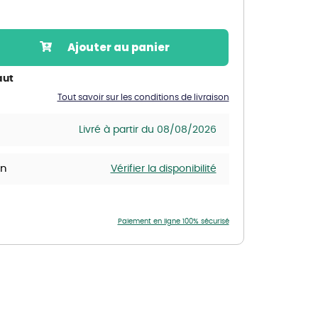
Nos marques de la nature
Découvrez nos marques
Ajouter au panier
Mon potager
Nos marques de la nature
aut
Tout savoir sur les conditions de livraison
Ventes éphémères de plantes
Livré à partir du 08/08/2026
in
Vérifier la disponibilité
Paiement en ligne 100% sécurisé