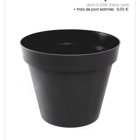
dont 0.00€ d’éco-part
+ frais de port estimés :
9,00 €
Skip
to
the
end
of
the
images
gallery
Skip