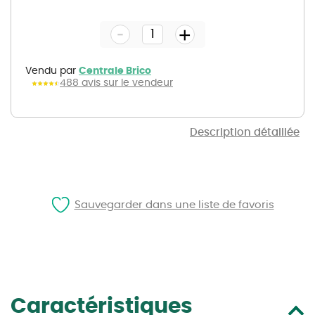
to
the
-
beginning
+
of
the
images
gallery
Vendu par
Centrale Brico
488 avis sur le vendeur
Description détaillée
Sauvegarder dans une liste de favoris
Caractéristiques