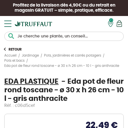
Profitez de la livraison dès 4,90€ ou du retrait en
magasin
GRATUIT
– simple, pratique, efficace.
Mon pan
RETOUR
Accueil
Jardinage
Pots, jardinières et carrés potagers
Pots et bacs
Eda pot de fleur rond toscane - ø 30 x h 26 cm - 10 l - gris anthracite
EDA PLASTIQUE
Eda pot de fleur
rond toscane - ø 30 x h 26 cm - 10
l - gris anthracite
Réf. : c06d5cef
22,49 €