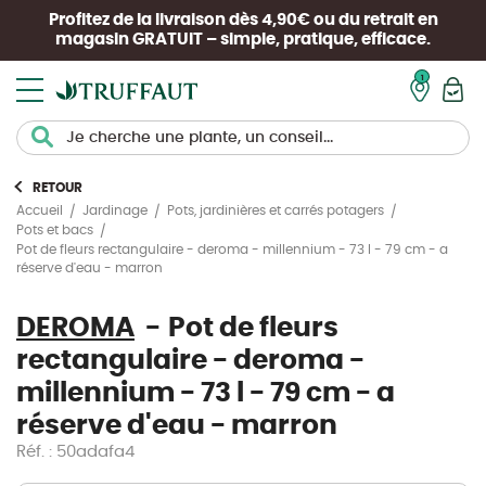
Profitez de la livraison dès 4,90€ ou du retrait en
magasin
GRATUIT
– simple, pratique, efficace.
Mon pan
RETOUR
Accueil
Jardinage
Pots, jardinières et carrés potagers
Pots et bacs
Pot de fleurs rectangulaire - deroma - millennium - 73 l - 79 cm - a
réserve d'eau - marron
DEROMA
Pot de fleurs
rectangulaire - deroma -
millennium - 73 l - 79 cm - a
réserve d'eau - marron
Réf. : 50adafa4