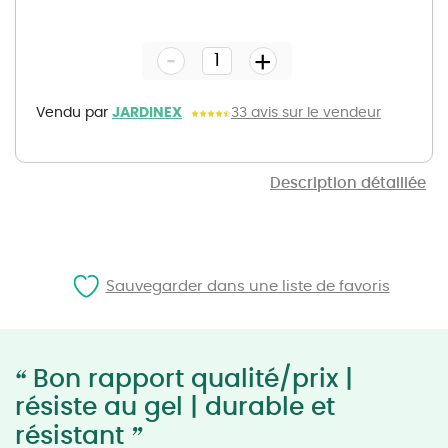
Skip
to
the
-
beginning
+
of
the
images
gallery
Vendu par
JARDINEX
33 avis sur le vendeur
Description détaillée
Sauvegarder dans une liste de favoris
“
Bon rapport qualité/prix |
résiste au gel | durable et
”
résistant