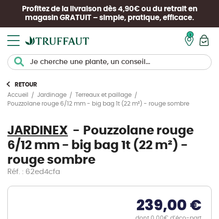
Profitez de la livraison dès 4,90€ ou du retrait en
magasin
GRATUIT
– simple, pratique, efficace.
Mon pan
RETOUR
Accueil
Jardinage
Terreaux et paillage
Pouzzolane rouge 6/12 mm - big bag 1t (22 m²) - rouge sombre
JARDINEX
Pouzzolane rouge
6/12 mm - big bag 1t (22 m²) -
rouge sombre
Réf. : 62ed4cfa
239,00 €
dont 0.00€ d’éco-part