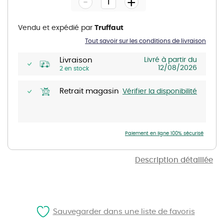
-
+
of
the
images
gallery
Vendu et expédié par
Truffaut
Tout savoir sur les conditions de livraison
Livraison
Livré à partir du
12/08/2026
2 en stock
Retrait magasin
Vérifier la disponibilité
Paiement en ligne 100% sécurisé
Description détaillée
Sauvegarder dans une liste de favoris