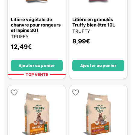
Litière végétale de
Litière en granulés
chanvre pour rongeurs
Truffy bien être 10L
et lapins 30 l
TRUFFY
TRUFFY
8,99
€
12,49
€
Ajouter au panier
Ajouter au panier
TOP VENTE