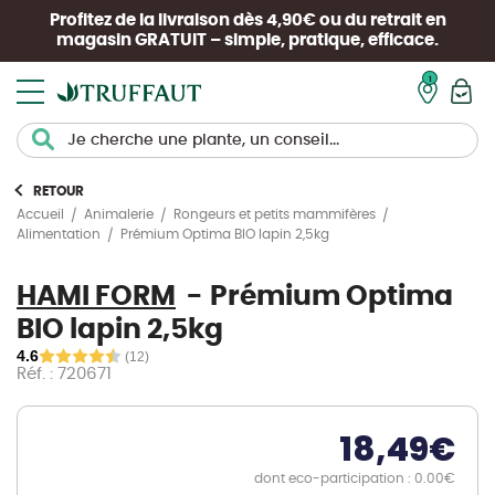
Profitez de la livraison dès 4,90€ ou du retrait en
magasin
GRATUIT
– simple, pratique, efficace.
Mon pan
RETOUR
Accueil
Animalerie
Rongeurs et petits mammifères
Prémium Optima BIO lapin 2,5kg
Alimentation
HAMI FORM
Prémium Optima
BIO lapin 2,5kg
4.6
(12)
Réf. : 720671
18,49
€
dont eco-participation : 0.00€