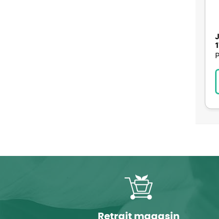
J
1
P
Retrait magasin