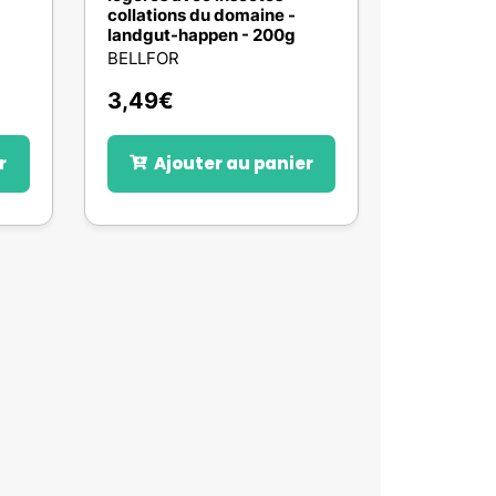
collations du domaine -
landgut-happen - 200g
BELLFOR
3,49
€
r
Ajouter au panier