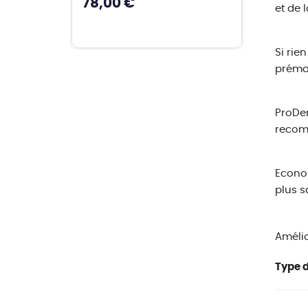
78,00 €
et de 
Si rie
prémat
ProDen
recomm
Econom
plus s
Amélio
Type d