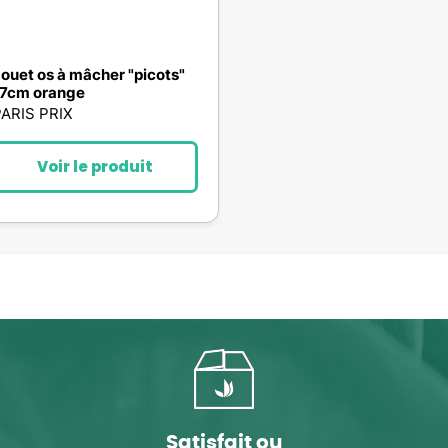
ouet os à mâcher "picots"
7cm orange
ARIS PRIX
Voir le produit
Satisfait ou