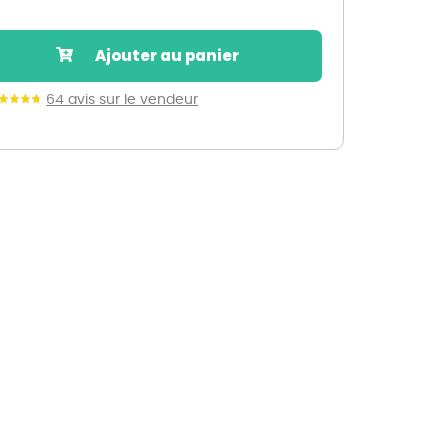
Nos marques de la nature
Découvrez nos marques
Ajouter au panier
Mon potager
Nos marques de la nature
64 avis sur le vendeur
Ventes éphémères de plantes