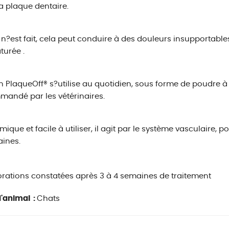
la plaque dentaire.
n n?est fait, cela peut conduire à des douleurs insupportables
urée .
 PlaqueOff® s?utilise au quotidien, sous forme de poudre à
andé par les vétérinaires.
ique et facile à utiliser, il agit par le système vasculaire, 
aines.
rations constatées après 3 à 4 semaines de traitement
'animal :
Chats