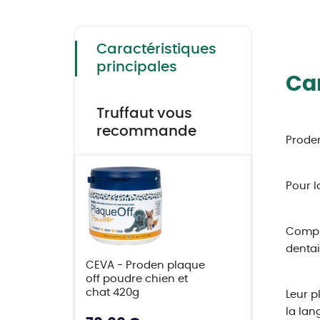
to
the
beginning
of
the
Caractéristiques
images
gallery
principales
Car
Truffaut vous
recommande
Proden
Pour l
Complé
dentai
CEVA - Proden plaque
off poudre chien et
chat 420g
Leur p
la lan