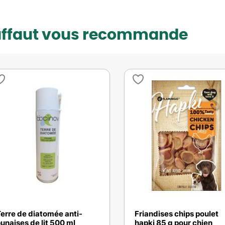
uffaut vous recommande
erre de diatomée anti-
Friandises chips poulet
unaises de lit 500 ml
hapki 85 g pour chien