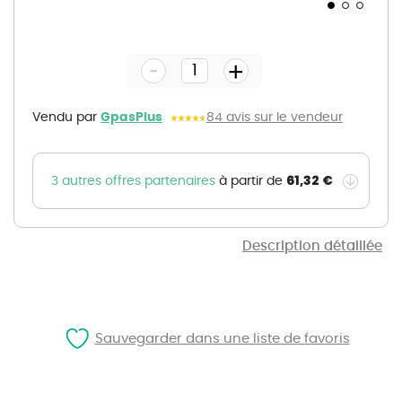
Skip
to
the
-
beginning
+
of
the
images
gallery
Vendu par
GpasPlus
84 avis sur le vendeur
61,32 €
3 autres offres partenaires
à partir de
Description détaillée
Sauvegarder dans une liste de favoris