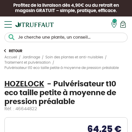
Profitez de la livraison dès 4,90€ ou du retrait en
magasin
GRATUIT
– simple, pratique, efficace.
Mon pan
RETOUR
Accueil
Jardinage
Soin des plantes et anti-nuisibles
Traitement et pulvérisation
Pulvérisateur t10 eco taille petite à moyenne de pression préalable
HOZELOCK
Pulvérisateur t10
eco taille petite à moyenne de
pression préalable
Réf. : 46644822
64,25 €