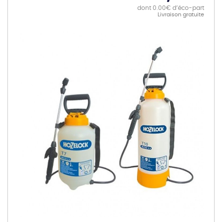
dont 0.00€ d’éco-part
Livraison gratuite
Skip
to
the
end
of
the
images
gallery