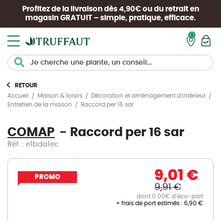
Profitez de la livraison dès 4,90€ ou du retrait en
magasin
GRATUIT
– simple, pratique, efficace.
Mon pan
RETOUR
Accueil
Maison & loisirs
Décoration et aménagement d'intérieur
Raccord per 16 sar
Entretien de la maison
COMAP
Raccord per 16 sar
Réf. : e1bda1ec
9,01 €
PROMO
9,91 €
dont 0.00€ d’éco-part
+ frais de port estimés :
6,90 €