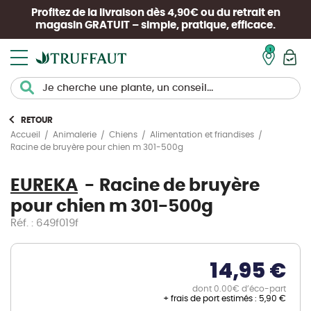
Profitez de la livraison dès 4,90€ ou du retrait en
magasin
GRATUIT
– simple, pratique, efficace.
Mon pan
RETOUR
Accueil
Animalerie
Chiens
Alimentation et friandises
Racine de bruyère pour chien m 301-500g
EUREKA
Racine de bruyère
pour chien m 301-500g
Réf. : 649f019f
14,95 €
dont 0.00€ d’éco-part
+ frais de port estimés :
5,90 €