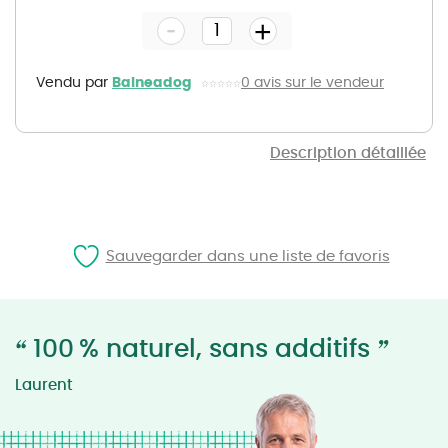
the
-
beginning
+
of
the
images
gallery
Vendu par
Balneadog
0 avis sur le vendeur
Description détaillée
Sauvegarder dans une liste de favoris
“
”
100 % naturel, sans additifs
Laurent