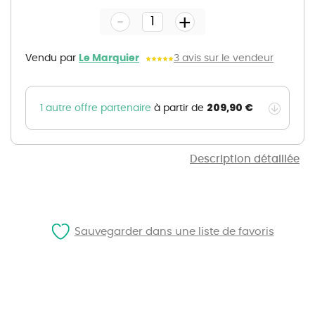
the
-
beginning
+
of
the
images
gallery
Vendu par
Le Marquier
3 avis sur le vendeur
209,90 €
1 autre offre partenaire
à partir de
Description détaillée
Sauvegarder dans une liste de favoris