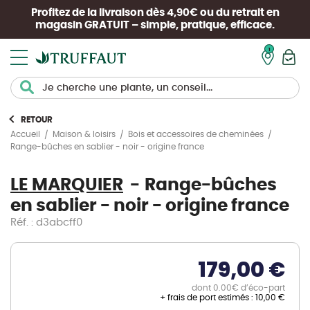
Profitez de la livraison dès 4,90€ ou du retrait en
magasin
GRATUIT
– simple, pratique, efficace.
Mon pan
RETOUR
Accueil
Maison & loisirs
Bois et accessoires de cheminées
Range-bûches en sablier - noir - origine france
LE MARQUIER
Range-bûches
en sablier - noir - origine france
Réf. : d3abcff0
179,00 €
dont 0.00€ d’éco-part
+ frais de port estimés :
10,00 €