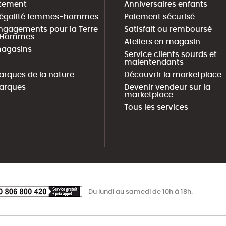
tement
Anniversaires enfants
 égalité femmes-hommes
Paiement sécurisé
ngagements pour la Terre
Satisfait ou remboursé
s Hommes
Ateliers en magasin
agasins
Service clients sourds et
malentendants
arques de la nature
Découvrir la marketplace
arques
Devenir vendeur sur la
marketplace
Tous les services
Du lundi au samedi de 10h à 18h.