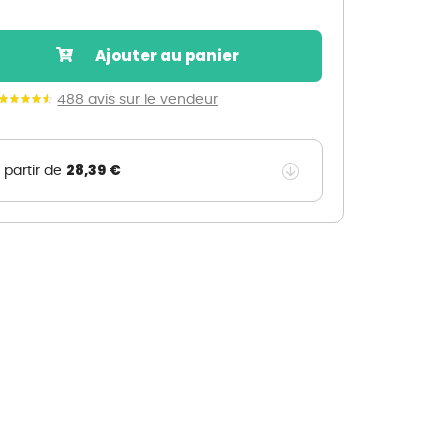
Nos marques de la nature
Découvrez nos marques
Ajouter au panier
Mon potager
Nos marques de la nature
488 avis sur le vendeur
Ventes éphémères de plantes
28,39 €
 partir de