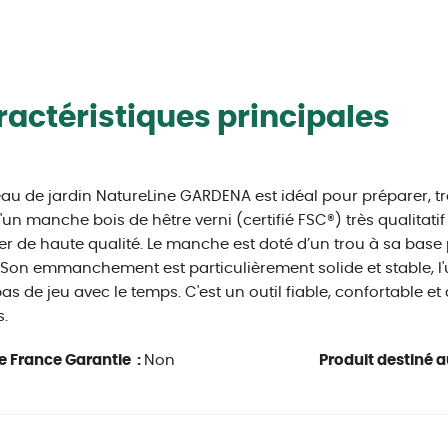
actéristiques principales
eau de jardin NatureLine GARDENA est idéal pour préparer, travai
'un manche bois de hêtre verni (certifié FSC®) très qualitatif e
er de haute qualité. Le manche est doté d’un trou à sa bas
. Son emmanchement est particulièrement solide et stable, l'ut
as de jeu avec le temps. C'est un outil fiable, confortable e
s.
e France Garantie :
Non
Produit destiné au