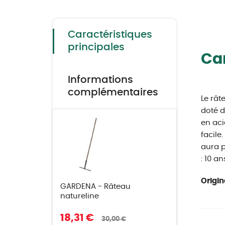
to
the
beginning
of
the
Caractéristiques
images
gallery
principales
Car
Informations
complémentaires
Le rât
doté d
en aci
facile
aura p
: 10 an
Origin
GARDENA - Râteau
natureline
18,31 €
30,00 €