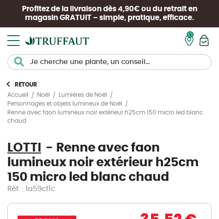
Profitez de la livraison dès 4,90€ ou du retrait en
magasin
GRATUIT
– simple, pratique, efficace.
Mon pan
RETOUR
Accueil
Noël
Lumières de Noël
Personnages et objets lumineux de Noël
Renne avec faon lumineux noir extérieur h25cm 150 micro led blanc
chaud
LOTTI
Renne avec faon
lumineux noir extérieur h25cm
150 micro led blanc chaud
Réf. : 1a59cf1c