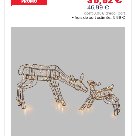
35,52 €
PROMO
46,99 €
dont 0.00€ d’éco-part
+ frais de port estimés :
5,99 €
Skip
to
the
end
of
the
images
gallery