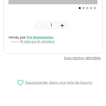
Skip
to
the
-
beginning
+
of
the
images
gallery
Vendu par
Pro Illumination
19 avis sur le vendeur
Description détaillée
Sauvegarder dans une liste de favoris