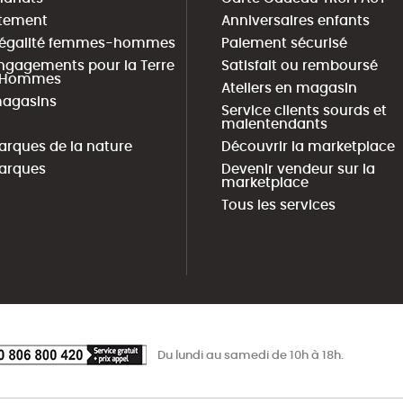
tement
Anniversaires enfants
 égalité femmes-hommes
Paiement sécurisé
ngagements pour la Terre
Satisfait ou remboursé
s Hommes
Ateliers en magasin
agasins
Service clients sourds et
malentendants
arques de la nature
Découvrir la marketplace
arques
Devenir vendeur sur la
marketplace
Tous les services
Du lundi au samedi de 10h à 18h.