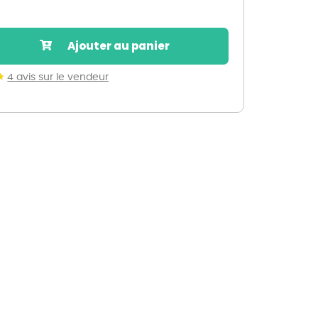
Nos marques de la nature
Découvrez nos marques
Ajouter au panier
Mon potager
Nos marques de la nature
4 avis sur le vendeur
Ventes éphémères de plantes