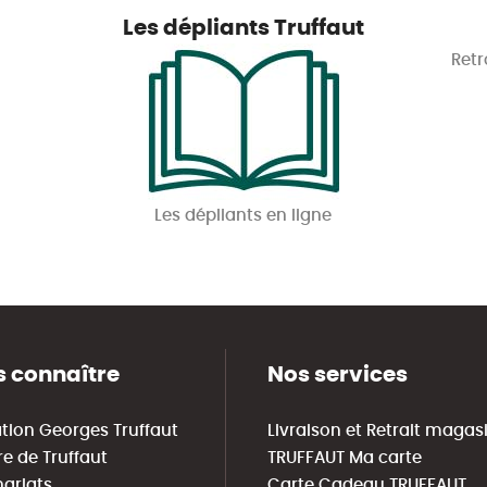
Les dépliants Truffaut
Retr
Les dépliants en ligne
 connaître
Nos services
tion Georges Truffaut
Livraison et Retrait magas
re de Truffaut
TRUFFAUT Ma carte
nariats
Carte Cadeau TRUFFAUT