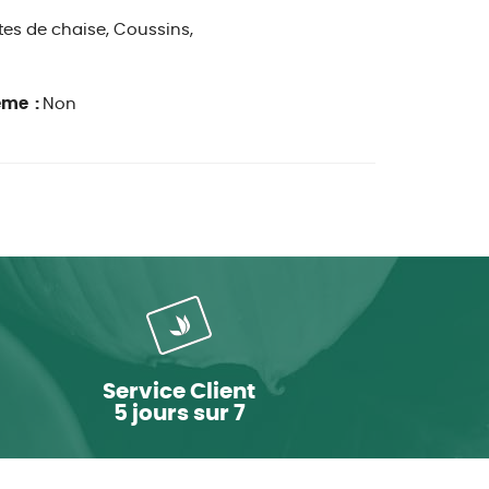
es de chaise, Coussins,
ême :
Non
Service Client
5 jours sur 7