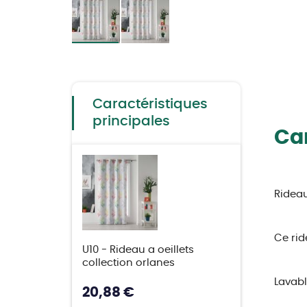
Skip
to
the
beginning
of
the
Caractéristiques
images
gallery
principales
Car
Rideau
Ce rid
U10 - Rideau a oeillets
collection orlanes
Lavabl
20,88 €