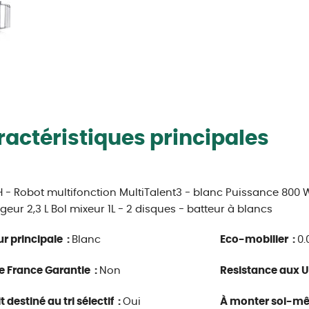
actéristiques principales
- Robot multifonction MultiTalent3 - blanc Puissance 800 Wat
eur 2,3 L Bol mixeur 1L - 2 disques - batteur à blancs
r principale :
Blanc
Eco-mobilier :
0.
e France Garantie :
Non
Resistance aux U
 destiné au tri sélectif :
Oui
À monter soi-m