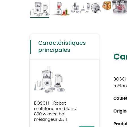
Skip
to
the
beginning
of
the
Caractéristiques
images
gallery
principales
Car
BOSCH 
mélang
Couleu
BOSCH - Robot
multifonction blanc
Origin
800 w avec bol
mélangeur 2,3 l
Produit