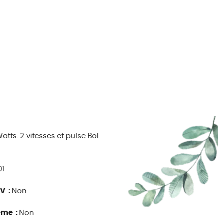
ts. 2 vitesses et pulse Bol
01
V :
Non
ême :
Non