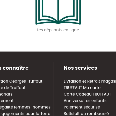
Les dépliants en ligne
 connaître
Nos services
tion Georges Truffaut
Livraison et Retrait magas
re de Truffaut
TRUFFAUT Ma carte
nariats
Carte Cadeau TRUFFAUT
tement
Anniversaires enfants
 égalité femmes-hommes
Paiement sécurisé
ngagements pour la Terre
Satisfait ou remboursé