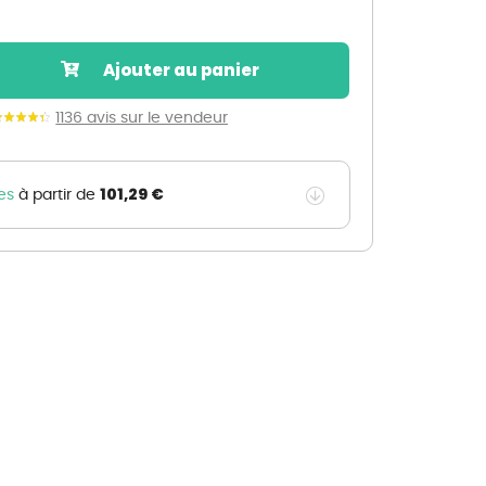
Nos marques de la nature
Découvrez nos marques
Ajouter au panier
Mon potager
Nos marques de la nature
1136 avis sur le vendeur
Ventes éphémères de plantes
101,29 €
es
à partir de