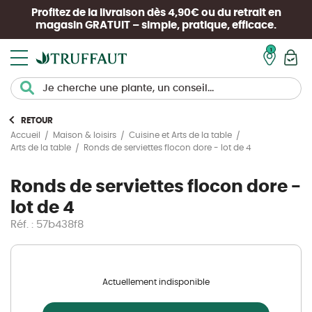
Profitez de la livraison dès 4,90€ ou du retrait en
magasin
GRATUIT
– simple, pratique, efficace.
Mon pan
RETOUR
Accueil
Maison & loisirs
Cuisine et Arts de la table
Ronds de serviettes flocon dore - lot de 4
Arts de la table
Ronds de serviettes flocon dore -
lot de 4
Réf. : 57b438f8
Actuellement indisponible