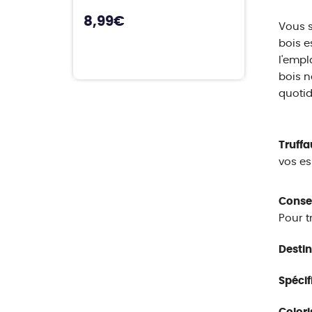
8,99
€
Vous s
bois e
l'empl
bois n
quotid
Truffa
vos es
Conseil
Pour t
Destin
Spécifi