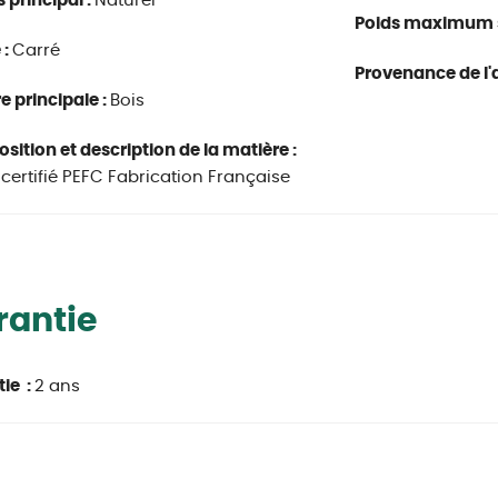
s principal :
Naturel
Poids maximum s
 :
Carré
Provenance de l'a
e principale :
Bois
ition et description de la matière :
 certifié PEFC Fabrication Française
rantie
ie :
2 ans