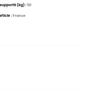
upporté (kg) :
50
rticle :
France