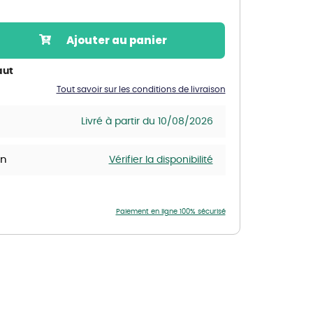
Nos marques de la nature
Découvrez nos marques
Ajouter au panier
Mon potager
Nos marques de la nature
aut
Tout savoir sur les conditions de livraison
Ventes éphémères de plantes
Livré à partir du 10/08/2026
in
Vérifier la disponibilité
Paiement en ligne 100% sécurisé