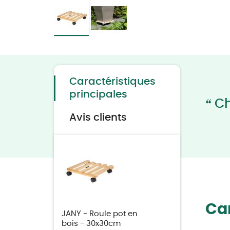
Skip
to
the
beginning
of
the
Caractéristiques
images
gallery
principales
“
Ch
Avis clients
Car
JANY - Roule pot en
bois - 30x30cm