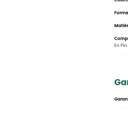
Colori
Forme
Matièr
Compos
En Pin
Ga
Garant