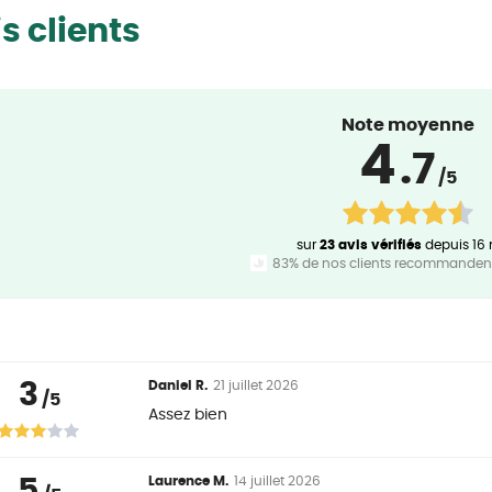
s clients
Note moyenne
4
.7
/5
sur
23 avis vérifiés
depuis 16 
83% de nos clients recommandent
3
Daniel R.
21 juillet 2026
/5
Assez bien
5
Laurence M.
14 juillet 2026