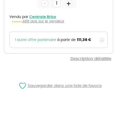
-
beginning
+
of
the
images
gallery
Vendu par
Centrale Brico
488 avis sur le vendeur
111,36 €
1 autre offre partenaire
à partir de
Description détaillée
Sauvegarder dans une liste de favoris