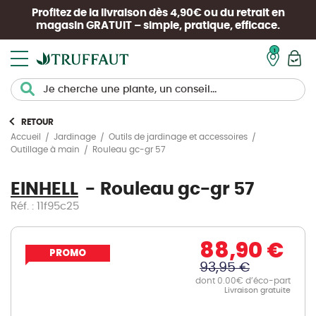
Profitez de la livraison dès 4,90€ ou du retrait en
magasin
GRATUIT
– simple, pratique, efficace.
Mon pan
RETOUR
Accueil
Jardinage
Outils de jardinage et accessoires
Rouleau gc-gr 57
Outillage à main
EINHELL
Rouleau gc-gr 57
Réf. : 11f95c25
88,90 €
PROMO
93,95 €
dont 0.00€ d’éco-part
Livraison gratuite