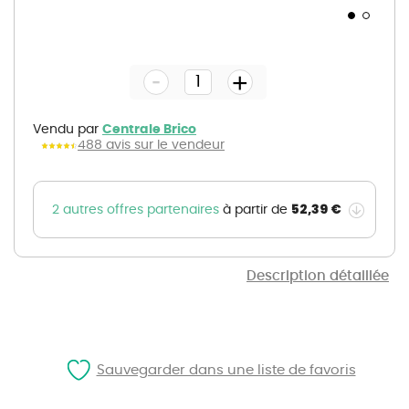
Skip
to
the
-
beginning
+
of
the
images
gallery
Vendu par
Centrale Brico
488 avis sur le vendeur
52,39 €
2 autres offres partenaires
à partir de
Description détaillée
Sauvegarder dans une liste de favoris