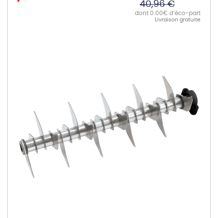
40,96 €
dont 0.00€ d’éco-part
Livraison gratuite
Skip
to
the
end
of
the
images
gallery