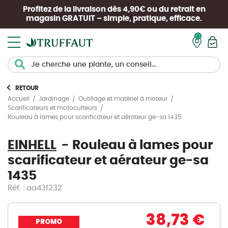
Profitez de la livraison dès 4,90€ ou du retrait en
magasin
GRATUIT
– simple, pratique, efficace.
Mon pan
RETOUR
Accueil
Jardinage
Outillage et matériel à moteur
Scarificateurs et motoculteurs
Rouleau à lames pour scarificateur et aérateur ge-sa 1435
EINHELL
Rouleau à lames pour
scarificateur et aérateur ge-sa
1435
Réf. : aa43f232
38,73 €
PROMO