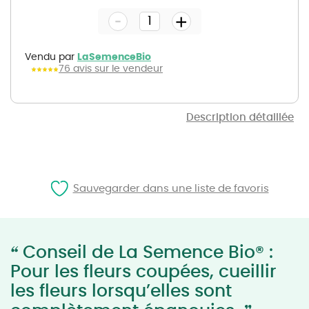
the
-
beginning
+
of
the
images
gallery
Vendu par
LaSemenceBio
76 avis sur le vendeur
Description détaillée
Sauvegarder dans une liste de favoris
“
Conseil de La Semence Bio® :
Pour les fleurs coupées, cueillir
les fleurs lorsqu’elles sont