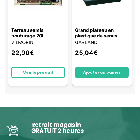
Terreau semis
Grand plateau en
bouturage 20l
plastique de semis
VILMORIN
GARLAND
22,90
€
25,04
€
Voir le produit
Ajouter au panier
Retrait magasin
GRATUIT 2 heures