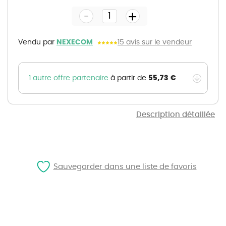
the
-
beginning
+
of
the
images
gallery
Vendu par
NEXECOM
15 avis sur le vendeur
55,73 €
1 autre offre partenaire
à partir de
Description détaillée
Sauvegarder dans une liste de favoris