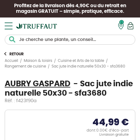
Profitez de la livraison dès 4,90€ ou du retrait en
magasin
GRATUIT
– simple, pratique, efficace.
Mon pan
RETOUR
Accueil
Maison & loisirs
Cuisine et Arts de la table
Sac jute indie naturelle 50x30 - sfa3680
Rangement de cuisine
AUBRY GASPARD
Sac jute indie
naturelle 50x30 - sfa3680
Réf. : f423f90a
44,99 €
dont 0.00€ d’éco-part
Livraison gratuite