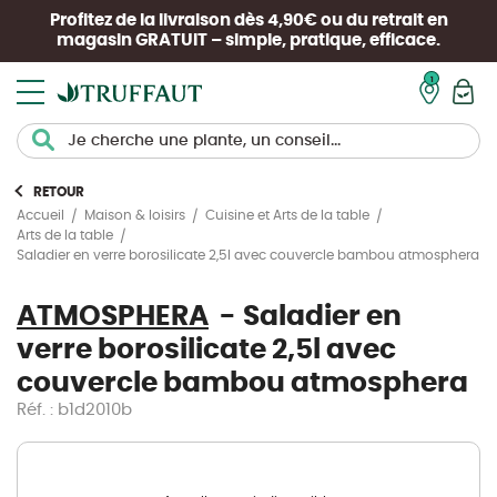
Profitez de la livraison dès 4,90€ ou du retrait en
magasin
GRATUIT
– simple, pratique, efficace.
Mon pan
RETOUR
Accueil
Maison & loisirs
Cuisine et Arts de la table
Arts de la table
Saladier en verre borosilicate 2,5l avec couvercle bambou atmosphera
ATMOSPHERA
Saladier en
verre borosilicate 2,5l avec
couvercle bambou atmosphera
Réf. : b1d2010b