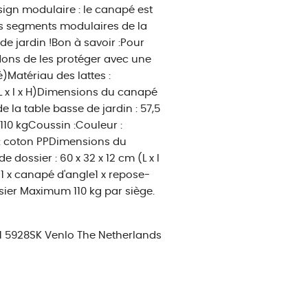
ign modulaire : le canapé est
res segments modulaires de la
e jardin !Bon à savoir :Pour
ons de les protéger avec une
)Matériau des lattes :
L x l x H)Dimensions du canapé
e la table basse de jardin : 57,5
 110 kgCoussin :Couleur :
 : coton PPDimensions du
 dossier : 60 x 32 x 12 cm (L x l
l1 x canapé d'angle1 x repose-
sier Maximum 110 kg par siège.
 1 5928SK Venlo The Netherlands