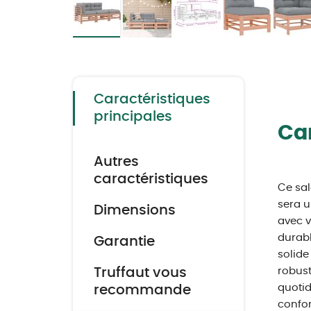
Skip
to
the
beginning
of
the
Caractéristiques
images
gallery
principales
Car
Autres
caractéristiques
Ce sal
sera u
Dimensions
avec v
durabl
Garantie
solide
Truffaut vous
robust
quotid
recommande
confor