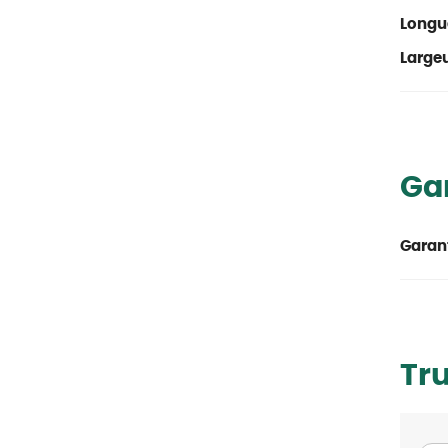
Longu
Large
Ga
Garant
Tr