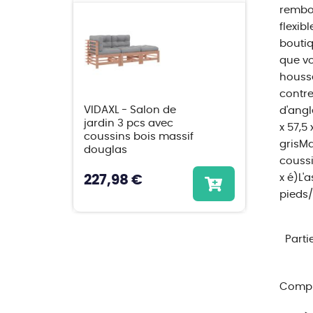
rembou
flexib
boutiq
que vo
housse
contre
VIDAXL - Salon de
d'angl
jardin 3 pcs avec
x 57,5
coussins bois massif
grisMa
douglas
coussi
x é)L'
227,98 €
pieds/
Parti
Compl