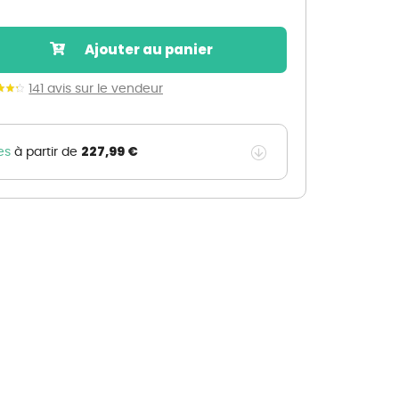
Nos marques de la nature
Découvrez nos marques
Ajouter au panier
Mon potager
Nos marques de la nature
141 avis sur le vendeur
Ventes éphémères de plantes
227,99 €
es
à partir de