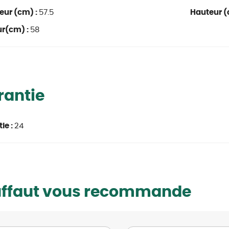
eur (cm) :
57.5
Hauteur (
ur(cm) :
58
rantie
ie :
24
uffaut vous recommande