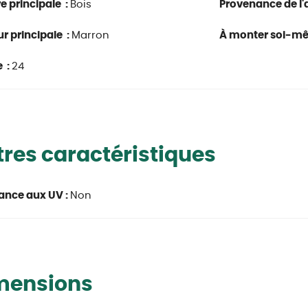
e principale :
Bois
Provenance de l'a
r principale :
Marron
À monter soi-m
 :
24
res caractéristiques
ance aux UV :
Non
mensions