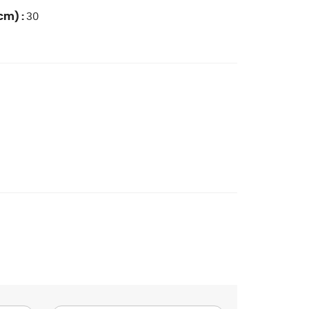
cm) :
30