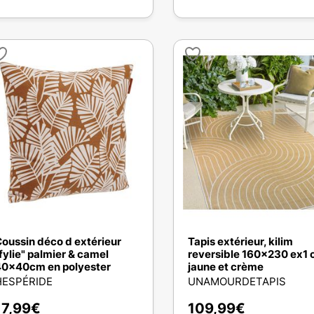
oussin déco d extérieur
Tapis extérieur, kilim
fylie" palmier & camel
reversible 160x230 ex1 
0x40cm en polyester
jaune et crème
HESPÉRIDE
UNAMOURDETAPIS
17,99
€
109,99
€