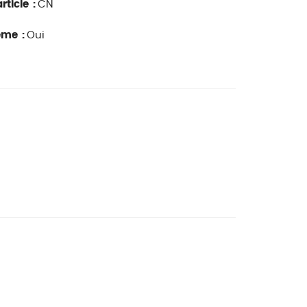
rticle :
CN
ême :
Oui