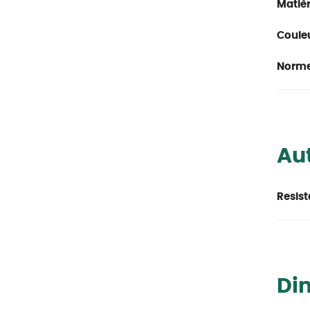
Matièr
Couleu
Norme
Aut
Resist
Di