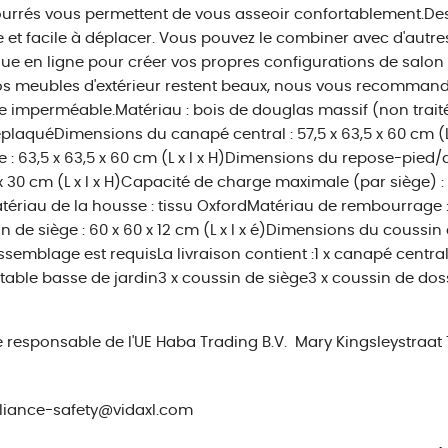
rrés vous permettent de vous asseoir confortablement.Des
le et facile à déplacer. Vous pouvez le combiner avec d'aut
ue en ligne pour créer vos propres configurations de salon d
s meubles d'extérieur restent beaux, nous vous recommand
 imperméable.Matériau : bois de douglas massif (non traité
plaquéDimensions du canapé central : 57,5 x 63,5 x 60 cm (
e : 63,5 x 63,5 x 60 cm (L x l x H)Dimensions du repose-pied/d
 x 30 cm (L x l x H)Capacité de charge maximale (par siège) :
tériau de la housse : tissu OxfordMatériau de rembourrage
n de siège : 60 x 60 x 12 cm (L x l x é)Dimensions du coussin de
assemblage est requisLa livraison contient :1 x canapé centra
table basse de jardin3 x coussin de siège3 x coussin de dos
e responsable de l'UE
Haba Trading B.V.
Mary Kingsleystraat
iance-safety@vidaxl.com