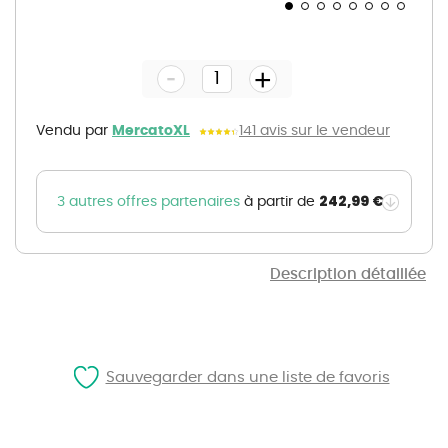
Skip
to
the
-
beginning
+
of
the
images
gallery
Vendu par
MercatoXL
141 avis sur le vendeur
242,99 €
3 autres offres partenaires
à partir de
Description détaillée
Sauvegarder dans une liste de favoris