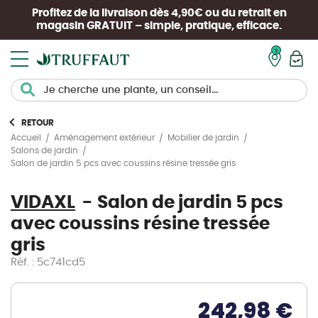
Profitez de la livraison dès 4,90€ ou du retrait en
magasin
GRATUIT
– simple, pratique, efficace.
Mon pan
RETOUR
Accueil
Aménagement extérieur
Mobilier de jardin
Salons de jardin
Salon de jardin 5 pcs avec coussins résine tressée gris
VIDAXL
Salon de jardin 5 pcs
avec coussins résine tressée
gris
Réf. : 5c741cd5
242,98 €