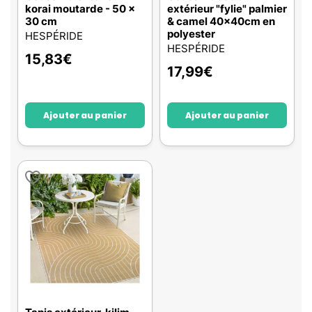
korai moutarde - 50 x
extérieur "fylie" palmier
30 cm
& camel 40x40cm en
polyester
HESPÉRIDE
HESPÉRIDE
15,83
€
17,99
€
Ajouter au panier
Ajouter au panier