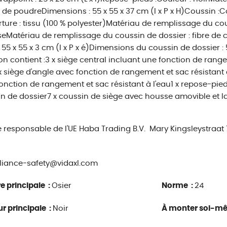
 de poudreDimensions : 55 x 55 x 37 cm (l x P x H)Coussin :C
ture : tissu (100 % polyester)Matériau de remplissage du cou
Matériau de remplissage du coussin de dossier : fibre de
: 55 x 55 x 3 cm (l x P x é)Dimensions du coussin de dossier : 55
son contient :3 x siège central incluant une fonction de ran
 x siège d'angle avec fonction de rangement et sac résistant
onction de rangement et sac résistant à l'eau1 x repose-pi
n de dossier7 x coussin de siège avec housse amovible et l
e responsable de l'UE
Haba Trading B.V.
Mary Kingsleystraat
iance-safety@vidaxl.com
e principale :
Osier
Norme :
24
r principale :
Noir
À monter soi-m