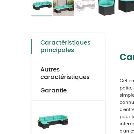
Skip
to
the
beginning
of
the
Caractéristiques
images
gallery
principales
Car
Autres
caractéristiques
Cet en
patio,
Garantie
simple
connue
d'entr
pour l
intemp
d'un e