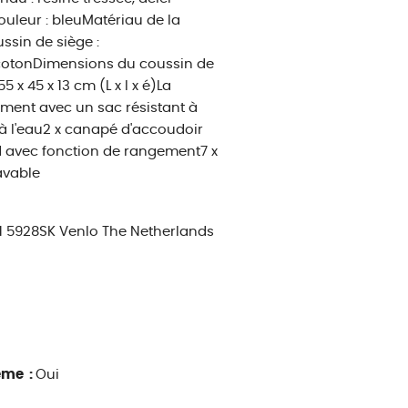
ouleur : bleuMatériau de la
ssin de siège :
 cotonDimensions du coussin de
 x 45 x 13 cm (L x l x é)La
gement avec un sac résistant à
 à l'eau2 x canapé d'accoudoir
ed avec fonction de rangement7 x
avable
 1 5928SK Venlo The Netherlands
ême :
Oui