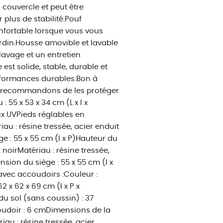
n couvercle et peut être
plus de stabilité.Pouf
onfortable lorsque vous vous
rdin.Housse amovible et lavable
lavage et un entretien
est solide, stable, durable et
erformances durables.Bon à
us recommandons de les protéger
55 x 53 x 34 cm (L x l x
ux UVPieds réglables en
au : résine tressée, acier enduit
e : 55 x 55 cm (l x P)Hauteur du
 noirMatériau : résine tressée,
sion du siège : 55 x 55 cm (l x
avec accoudoirs :Couleur :
 x 62 x 69 cm (l x P x
du sol (sans coussin) : 37
oudoir : 6 cmDimensions de la
iau : résine tressée, acier