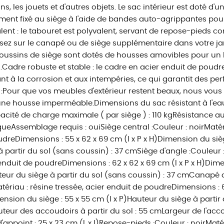
ns, les jouets et d'autres objets. Le sac intérieur est doté d'u
ment fixé au siège à l'aide de bandes auto-agrippantes pour 
lent : le tabouret est polyvalent, servant de repose-pieds c
sez sur le canapé ou de siège supplémentaire dans votre ja
coussins de siège sont dotés de housses amovibles pour un 
s.Cadre robuste et stable : le cadre en acier enduit de poudre 
ant à la corrosion et aux intempéries, ce qui garantit des p
 :Pour que vos meubles d'extérieur restent beaux, nous vo
ne housse imperméable.Dimensions du sac résistant à l'eau : 
cité de charge maximale ( par siège ) : 110 kgRésistance a
queAssemblage requis : ouiSiège central :Couleur : noirMatéri
dreDimensions : 55 x 62 x 69 cm (l x P x H)Dimension du sièg
à partir du sol (sans coussin) : 37 cmSiège d'angle :Couleur :
enduit de poudreDimensions : 62 x 62 x 69 cm (l x P x H)Dimen
eur du siège à partir du sol (sans coussin) : 37 cmCanapé 
tériau : résine tressée, acier enduit de poudreDimensions : 62
nsion du siège : 55 x 55 cm (l x P)Hauteur du siège à partir 
eur des accoudoirs à partir du sol : 55 cmLargeur de l'acc
d'appoint : 25 x 23 cm (L x l)Repose-pieds :Couleur : noirMatér