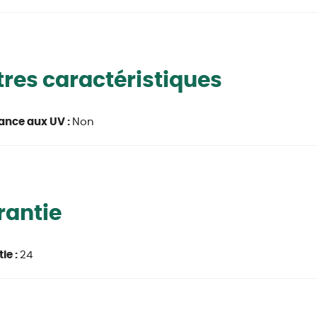
res caractéristiques
ance aux UV :
Non
rantie
ie :
24