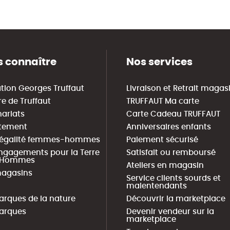
 connaître
Nos services
tion Georges Truffaut
Livraison et Retrait magas
re de Truffaut
TRUFFAUT Ma carte
nariats
Carte Cadeau TRUFFAUT
tement
Anniversaires enfants
 égalité femmes-hommes
Paiement sécurisé
ngagements pour la Terre
Satisfait ou remboursé
s Hommes
Ateliers en magasin
agasins
Service clients sourds et
malentendants
arques de la nature
Découvrir la marketplace
arques
Devenir vendeur sur la
marketplace