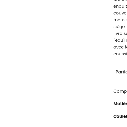
enduit
couver
mousse
siège 
livrai
l'eau1
avec f
coussi
Parti
Compl
Matièr
Couleu