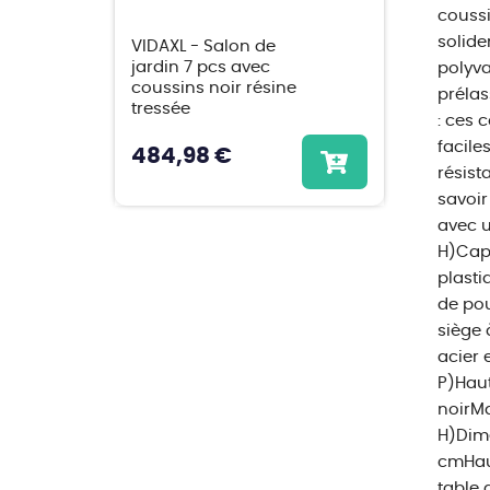
coussi
solide
VIDAXL - Salon de
jardin 7 pcs avec
polyva
coussins noir résine
prélas
tressée
: ces 
facile
484,98 €
résist
savoir
avec u
H)Capa
plasti
de pou
siège 
acier 
P)Haut
noirMa
H)Dime
cmHaut
table 