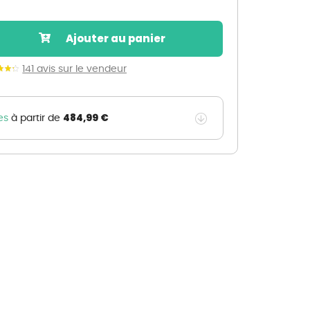
Nos marques de la nature
Découvrez nos marques
Ajouter au panier
Mon potager
Nos marques de la nature
141 avis sur le vendeur
Ventes éphémères de plantes
484,99 €
es
à partir de