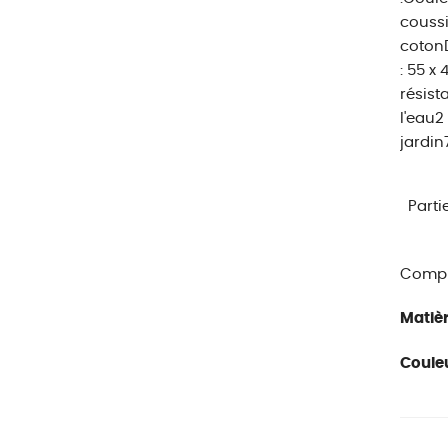
coussi
cotonD
: 55 x
résist
l'eau2
jardin
Parti
Compl
Matièr
Couleu