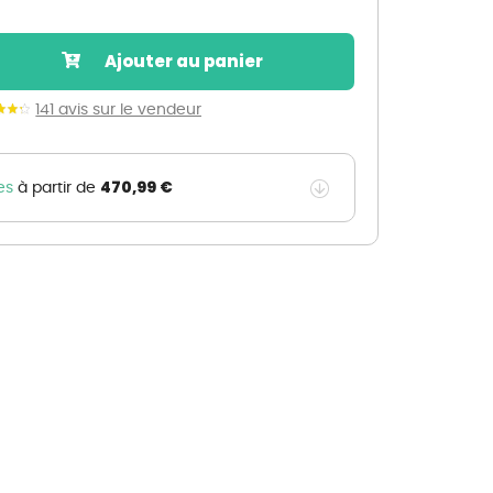
Nos marques de la nature
Découvrez nos marques
Ajouter au panier
Mon potager
Nos marques de la nature
141 avis sur le vendeur
Ventes éphémères de plantes
470,99 €
es
à partir de