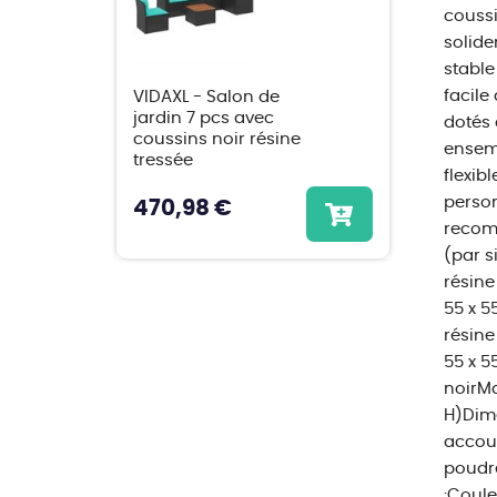
coussi
solide
stable
facile
VIDAXL - Salon de
jardin 7 pcs avec
dotés 
coussins noir résine
ensemb
tressée
flexib
person
470,98 €
recom
(par s
résine
55 x 5
résine
55 x 5
noirMa
H)Dime
accoud
poudre
:Coule