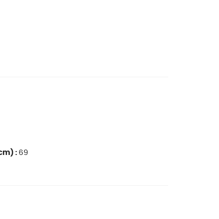
cm) :
69