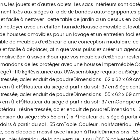
ns, les jouets et d'autres objets. Les sacs intérieurs sont do
ment fixés aux sièges à l'aide de bandes auto-agrippantes p
 et facile à nettoyer : cette table de jardin a un dessus en bo
 à nettoyer avec un chiffon humide.Housse amovible et lavab
de housses amovibles pour un lavage et un entretien facile
le de meubles d'extérieur a une conception modulaire, ce
le et facile à déplacer, afin que vous puissiez créer un age
nalisé.Bon à savoir :Pour que vos meubles d'extérieur reste
mandons de les protéger avec une housse imperméable.C
iège) : 110 kgRésistance aux UVAssemblage requis : ouiSiège 
 tressée, acier enduit de poudreDimensions : 62 x 62 x 69 cm 
5 cm (l x P)Hauteur du siège à partir du sol : 37 cmSiège cent
 tressée, acier enduit de poudreDimensions : 55 x 62 x 69 cm 
5 cm (l x P)Hauteur du siège à partir du sol : 37 cmCanapé a
tériau : résine tressée, acier enduit de poudreDimensions : 65
nsion du siège : 55 x 55 cm (l x P)Hauteur du siège à partir
oirs à partir du sol : 55 cmTable :Couleur : noirMatériau : ré
, bois d'acacia massif avec finition à l'huileDimensions : 55 
ur : bleuMatériau de la couverture : tissu (100 % polyester)