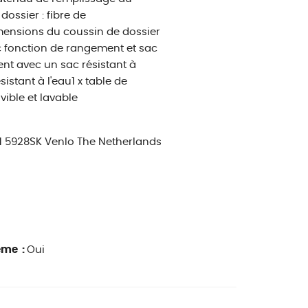
ossier : fibre de
imensions du coussin de dossier
avec fonction de rangement et sac
ent avec un sac résistant à
stant à l'eau1 x table de
ible et lavable
 1 5928SK Venlo The Netherlands
ême :
Oui