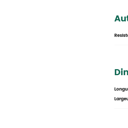
Aut
Resist
Di
Longu
Large