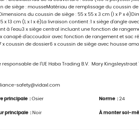
n de siège : mousseMatériau de remplissage du coussin de d
imensions du coussin de siège : 55 x 55 x 3 cm (l x P x é)D
 45 x 13 cm (L x l x é)La livraison contient :1 x siège d'angle 
ant à l'eau3 x siège central incluant une fonction de rangem
 x canapé d'accoudoir avec fonction de rangement et sac rési
7 x coussin de dossier6 x coussin de siège avec housse amov
e responsable de l'UE
Haba Trading B.V.
Mary Kingsleystraat
iance-safety@vidaxl.com
e principale :
Osier
Norme :
24
r principale :
Noir
À monter soi-m