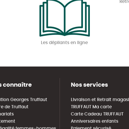
Retr
Les dépliants en ligne
 connaître
Nos services
tion Georges Truffaut
Livraison et Retrait magas
re de Truffaut
TRUFFAUT Ma carte
nariats
Carte Cadeau TRUFFAUT
tement
Anniversaires enfants
 égalité femmes-hommes
Paiement sécurisé