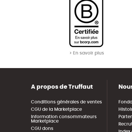
> En savoir plus
A propos de Truffaut
Nous
Conditions générales de ventes
Fonda
CGU de la Marketplace
Histoi
Information consommateurs
Parte
Marketplace
Recru
CGU dons
Index