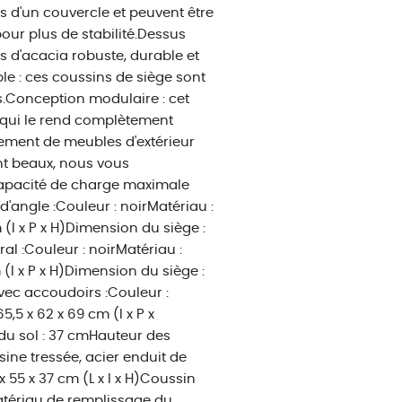
tés d'un couvercle et peuvent être
our plus de stabilité.Dessus
is d'acacia robuste, durable et
le : ces coussins de siège sont
s.Conception modulaire : cet
 qui le rend complètement
ncement de meubles d'extérieur
nt beaux, nous vous
apacité de charge maximale
d'angle :Couleur : noirMatériau :
(l x P x H)Dimension du siège :
ral :Couleur : noirMatériau :
(l x P x H)Dimension du siège :
vec accoudoirs :Couleur :
,5 x 62 x 69 cm (l x P x
 du sol : 37 cmHauteur des
sine tressée, acier enduit de
x 55 x 37 cm (L x l x H)Coussin
Matériau de remplissage du