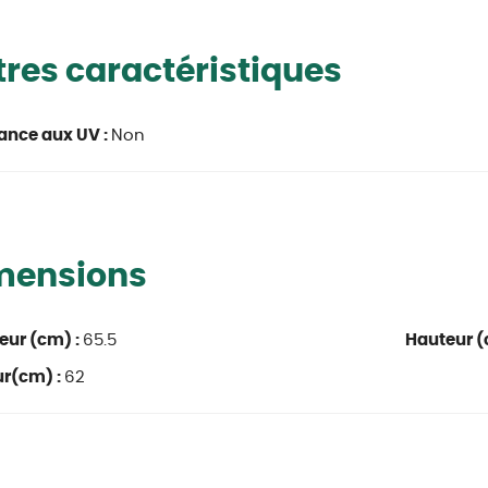
res caractéristiques
ance aux UV :
Non
mensions
eur (cm) :
65.5
Hauteur (
ur(cm) :
62