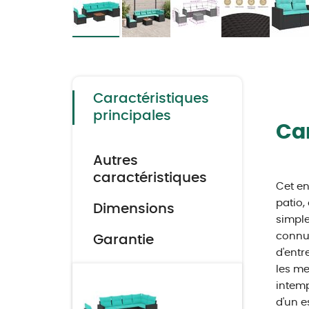
Skip
to
the
beginning
of
the
Caractéristiques
images
gallery
principales
Car
Autres
caractéristiques
Cet en
patio,
Dimensions
simple
connue
Garantie
d'entr
les me
intemp
d'un e