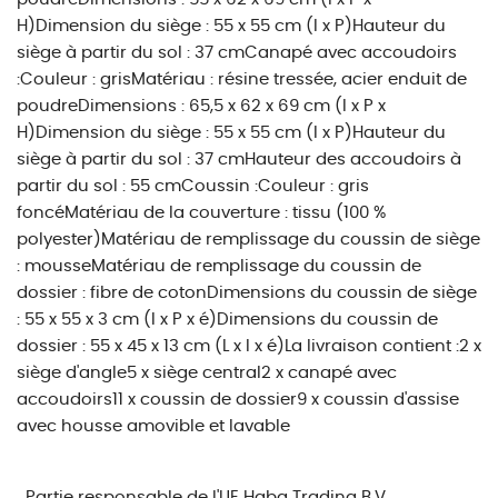
H)Dimension du siège : 55 x 55 cm (l x P)Hauteur du
siège à partir du sol : 37 cmCanapé avec accoudoirs
:Couleur : grisMatériau : résine tressée, acier enduit de
poudreDimensions : 65,5 x 62 x 69 cm (l x P x
H)Dimension du siège : 55 x 55 cm (l x P)Hauteur du
siège à partir du sol : 37 cmHauteur des accoudoirs à
partir du sol : 55 cmCoussin :Couleur : gris
foncéMatériau de la couverture : tissu (100 %
polyester)Matériau de remplissage du coussin de siège
: mousseMatériau de remplissage du coussin de
dossier : fibre de cotonDimensions du coussin de siège
: 55 x 55 x 3 cm (l x P x é)Dimensions du coussin de
dossier : 55 x 45 x 13 cm (L x l x é)La livraison contient :2 x
siège d'angle5 x siège central2 x canapé avec
accoudoirs11 x coussin de dossier9 x coussin d'assise
avec housse amovible et lavable
Partie responsable de l'UE
Haba Trading B.V.