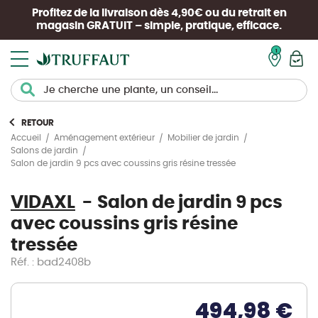
Profitez de la livraison dès 4,90€ ou du retrait en
magasin
GRATUIT
– simple, pratique, efficace.
Mon pan
RETOUR
Accueil
Aménagement extérieur
Mobilier de jardin
Salons de jardin
Salon de jardin 9 pcs avec coussins gris résine tressée
VIDAXL
Salon de jardin 9 pcs
avec coussins gris résine
tressée
Réf. : bad2408b
494,98 €