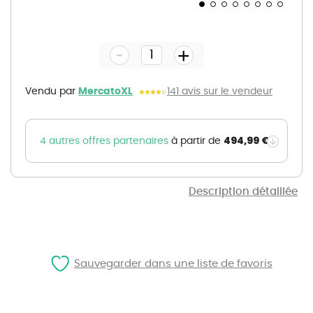
Skip
to
the
-
beginning
+
of
the
images
gallery
Vendu par
MercatoXL
141 avis sur le vendeur
494,99 €
4 autres offres partenaires
à partir de
Description détaillée
Sauvegarder dans une liste de favoris