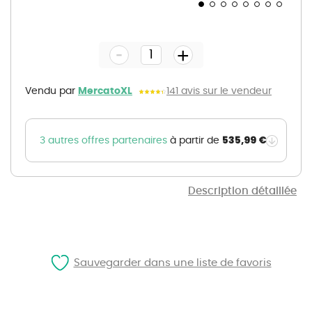
Skip
to
the
-
beginning
+
of
the
images
gallery
Vendu par
MercatoXL
141 avis sur le vendeur
535,99 €
3 autres offres partenaires
à partir de
Description détaillée
Sauvegarder dans une liste de favoris