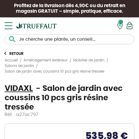
Profitez de la livraison dès 4,90€ ou du retrait en
magasin
GRATUIT
– simple, pratique, efficace.
Mon pan
RETOUR
Accueil
Aménagement extérieur
Mobilier de jardin
Salons de jardin
Salon de jardin avec coussins 10 pcs gris résine tressée
VIDAXL
Salon de jardin avec
coussins 10 pcs gris résine
tressée
Réf. : a27ac797
535,98 €