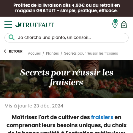
Profitez de la livraison dès 4,90€ ou du retrait en
magasin
GRATUIT
– simple, pratique, efficace.
Mon pan
RETOUR
Secrets pour réussir les fraisiers
Accueil
Plantes
Secrets pour réussir les
fraisiers
Mis à jour le
23 déc. 2024
Maîtrisez l'
art de cultiver
des
fraisiers
en
comprenant leurs besoins uniques, du choix