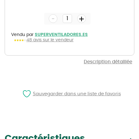
Skip
to
the
-
beginning
+
of
the
images
gallery
Vendu par
SUPERVENTILADORES.ES
48 avis sur le vendeur
Description détaillée
Sauvegarder dans une liste de favoris
Caractéristiques