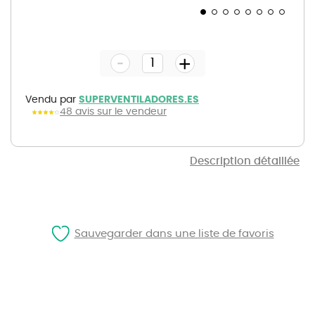
Skip
to
the
-
beginning
+
of
the
images
gallery
Vendu par
SUPERVENTILADORES.ES
48 avis sur le vendeur
Description détaillée
Sauvegarder dans une liste de favoris