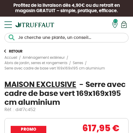
Profitez de la livraison dès 4,90€ ou du retrait en
magasin
GRATUIT
– simple, pratique, efficace.
Mon pan
RETOUR
Accueil
Aménagement extérieur
Abris de jardin, serres et rangements
Serres
Serre avec cadre de base vert 169x169x195 cm aluminium
MAISON EXCLUSIVE
Serre avec
cadre de base vert 169x169x195
cm aluminium
Réf. : d4f7c452
617,95 €
PROMO