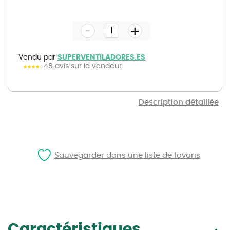
Skip
to
the
-
beginning
+
of
the
images
gallery
Vendu par
SUPERVENTILADORES.ES
48 avis sur le vendeur
Description détaillée
Sauvegarder dans une liste de favoris
Caractéristiques