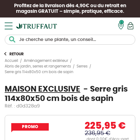
Profitez de la livraison dès 4,90€ ou du retrait en
magasin
GRATUIT
– simple, pratique, efficace.
Mon pan
RETOUR
Accueil
Aménagement extérieur
Abris de jardin, serres et rangements
Serres
Serre gris 114x80x50 cm bois de sapin
MAISON EXCLUSIVE
Serre gris
114x80x50 cm bois de sapin
Réf. : d0d328a9
225,95 €
PROMO
236,95 €
dont 0.00€ d’éco-part