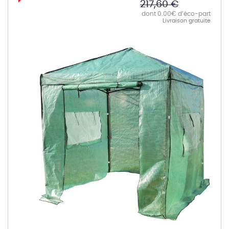
217,60 €
dont 0.00€ d’éco-part
Livraison gratuite
Skip
to
the
end
of
the
images
gallery