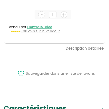
Skip
to
the
-
beginning
+
of
the
images
gallery
Vendu par
Centrale Brico
488 avis sur le vendeur
Description détaillée
Sauvegarder dans une liste de favoris
Caractéristiques