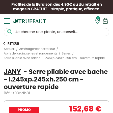
Profitez de la livraison dès 4,90€ ou du retrait en
magasin
GRATUIT
– simple, pratique, efficace.
Mon pan
RETOUR
Accueil
Aménagement extérieur
Abris de jardin, serres et rangements
Serres
Serre pliable avec bache - l.245xp.245xh.250 cm - ouverture rapide
JANY
Serre pliable avec bache
- l.245xp.245xh.250 cm -
ouverture rapide
Réf. : f93adb81
152,68 €
PROMO