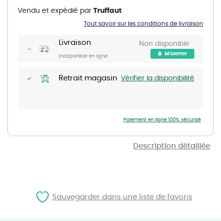
the
Vendu et expédié par
Truffaut
beginning
of
Tout savoir sur les conditions de livraison
the
images
gallery
Livraison
Non disponible
M'alerter
Indisponible en ligne
Retrait magasin
Vérifier la disponibilité
Paiement en ligne 100% sécurisé
Description détaillée
Sauvegarder dans une liste de favoris