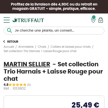
Profitez de la livraison dès 4,90€ ou du retrait en
magasin
GRATUIT
– simple, pratique, efficace.
Mon pan
RETOUR
Accueil
Animalerie
Chats
Colliers et laisses pour chats
Set collection Trio Harnais + Laisse Rouge pour chat
MARTIN SELLIER
Set collection
Trio Harnais + Laisse Rouge pour
chat
4.8
(5)
Réf. : 1013802
25,49 €