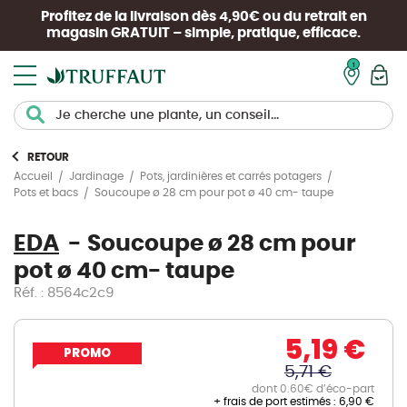
Profitez de la livraison dès 4,90€ ou du retrait en
magasin
GRATUIT
– simple, pratique, efficace.
Mon pan
RETOUR
Accueil
Jardinage
Pots, jardinières et carrés potagers
Soucoupe ø 28 cm pour pot ø 40 cm- taupe
Pots et bacs
EDA
Soucoupe ø 28 cm pour
pot ø 40 cm- taupe
Réf. : 8564c2c9
5,19 €
PROMO
5,71 €
dont 0.60€ d’éco-part
+ frais de port estimés :
6,90 €