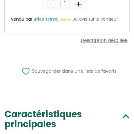
-
beginning
+
of
the
images
gallery
Vendu par
Brico Travo
88 avis sur le vendeur
Description détaillée
Sauvegarder dans une liste de favoris
Caractéristiques
principales