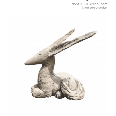
dont 0.00€ d’éco-part
Livraison gratuite
Skip
to
the
end
of
the
images
gallery