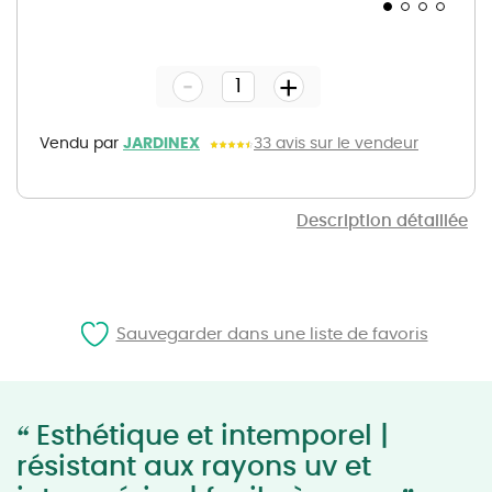
Skip
to
the
-
beginning
+
of
the
images
gallery
Vendu par
JARDINEX
33 avis sur le vendeur
Description détaillée
Sauvegarder dans une liste de favoris
“
Esthétique et intemporel |
résistant aux rayons uv et