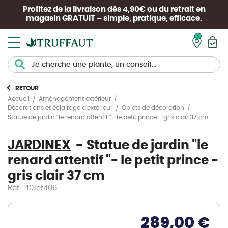
Profitez de la livraison dès 4,90€ ou du retrait en
magasin
GRATUIT
– simple, pratique, efficace.
Mon pan
RETOUR
Accueil
Aménagement extérieur
Décorations et éclairage d'extérieur
Objets de décoration
Statue de jardin "le renard attentif "- le petit prince - gris clair 37 cm
JARDINEX
Statue de jardin "le
renard attentif "- le petit prince -
gris clair 37 cm
Réf. : f01ef406
289,00 €